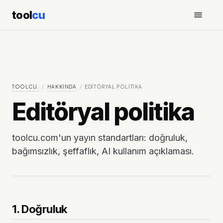
tool
cu
TOOLCU.
/
HAKKINDA
/
EDITÖRYAL POLITIKA
Editöryal politika
toolcu.com'un yayın standartları: doğruluk,
bağımsızlık, şeffaflık, AI kullanım açıklaması.
1. Doğruluk