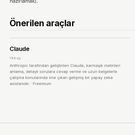
hazirlamak).
Önerilen araçlar
Cl
4.7
Claude
/ 5
194
oy
Anthropic tarafından geliştirilen Claude, karmaşık metinleri
anlama, detaylı sorulara cevap verme ve uzun belgelerle
çalışma konularında öne çıkan gelişmiş bir yapay zeka
asistanıdır.
·
Freemium