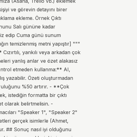
mıza (Asana, Trello vb.) eklemek
işiyi ve görevin detayını birer
açıklama ekleme. Örnek Çıktı
onunu Salı gününe kadar
naliz edip Cuma günü sunum
ğın temizlenmiş metni yapıştır] """
Cızırtılı, yankılı veya arkadan çok
meleri yanlış anlar ve özet alakasız
ontrol etmeden kullanma:** AI,
lış yazabilir. Özeti oluşturmadan
ruluğunu %50 artırır. - **Çok
 istediğin formatta bir çıktı
t olarak belirtmelisin. -
macıları "Speaker 1", "Speaker 2"
tleri gerçek isimlerle (Ahmet,
ur. ## Sonuç nasıl iyi olduğunu