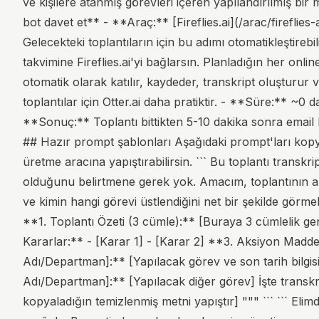
ve kişilere atanmış görevleri içeren yapılandırılmış bir 
bot davet et** - **Araç:** [Fireflies.ai](/arac/fireflies
Gelecekteki toplantıların için bu adımı otomatikleştireb
takvimine Fireflies.ai'yi bağlarsın. Planladığın her onl
otomatik olarak katılır, kaydeder, transkript oluşturur 
toplantılar için Otter.ai daha pratiktir. - **Süre:** ~0
**Sonuç:** Toplantı bittikten 5-10 dakika sonra email 
## Hazır prompt şablonları Aşağıdaki prompt'ları kopya
üretme aracına yapıştırabilirsin. ``` Bu toplantı transkri
olduğunu belirtmene gerek yok. Amacım, toplantının ana b
ve kimin hangi görevi üstlendiğini net bir şekilde görmek
**1. Toplantı Özeti (3 cümle):** [Buraya 3 cümlelik ge
Kararlar:** - [Karar 1] - [Karar 2] **3. Aksiyon Maddel
Adı/Departman]:** [Yapılacak görev ve son tarih bilgisi 
Adı/Departman]:** [Yapılacak diğer görev] İşte transkri
kopyaladığın temizlenmiş metni yapıştır] """ ``` ``` Elim