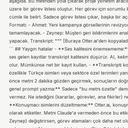
aşağıda. Bu metinden yola çıkarak proje yönetim aracı
üzere bir görev listesi oluştur. Her görev için sorumlu k
cümle ile belirt. Sadece görev listesi çıkar, başka bir 
Formatı: - Ahmet: Yeni kampanya görsellerinin revizy
tamamlayacak. - Zeynep: Müşteri geri bildirimlerini a
yapacak. Transkript: """ [Buraya Otter.ai'den kopyaladı
``` ## Yaygın hatalar - **Ses kalitesini önemsememe:** 
ses gelen kayıtlar transkript kalitesini düşürür. AI, keli
olur. Mümkünse net bir kayıt kullan. - **Transkripti k
özellikle Türkçe isimleri veya sektöre özel terimleri yan
önce metni 2 dakika gözden geçirmek, sonuçların doğ
genel prompt yazma:** Sadece "bu metni özetle" demek,
vermez. Ne istediğini (kararlar, görevler, ana fikirler) ne
**Konuşmacı isimlerini düzeltmeme:** Otter.ai, konuş
olarak etiketler. Metni Claude'a vermeden önce bu etike
Zeynep) değiştirirsen, görev atamaları çok daha net ol