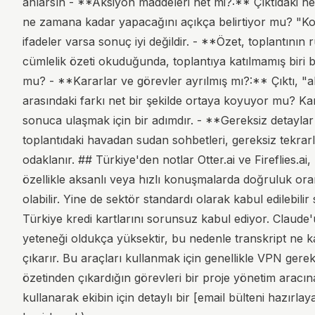
anlarsın - **Aksiyon maddeleri net mi?:** Çıktıdaki her
ne zamana kadar yapacağını açıkça belirtiyor mu? "Konu
ifadeler varsa sonuç iyi değildir. - **Özet, toplantını
cümlelik özeti okuduğunda, toplantıya katılmamış biri 
mu? - **Kararlar ve görevler ayrılmış mı?:** Çıktı, "al
arasındaki farkı net bir şekilde ortaya koyuyor mu? Kar
sonuca ulaşmak için bir adımdır. - **Gereksiz detaylar a
toplantıdaki havadan sudan sohbetleri, gereksiz tekrarlar
odaklanır. ## Türkiye'den notlar Otter.ai ve Fireflies.ai
özellikle aksanlı veya hızlı konuşmalarda doğruluk ora
olabilir. Yine de sektör standardı olarak kabul edilebilir 
Türkiye kredi kartlarını sorunsuz kabul ediyor. Claud
yeteneği oldukça yüksektir, bu nedenle transkript ne k
çıkarır. Bu araçları kullanmak için genellikle VPN ger
özetinden çıkardığın görevleri bir proje yönetim aracın
kullanarak ekibin için detaylı bir [email bülteni hazırlay