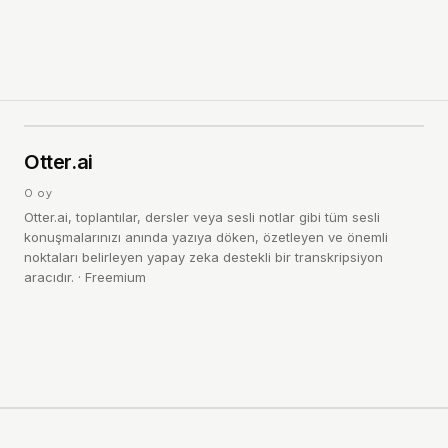
O
4.0
Otter.ai
/ 5
0
oy
Otter.ai, toplantılar, dersler veya sesli notlar gibi tüm sesli
konuşmalarınızı anında yazıya döken, özetleyen ve önemli
noktaları belirleyen yapay zeka destekli bir transkripsiyon
aracıdır.
·
Freemium