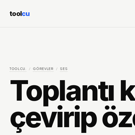
tool
cu
TOOLCU.
/
GÖREVLER
/
SES
Toplantı k
çevirip ö