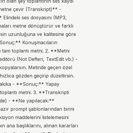
cın olan şey toplantının ses kaydı
metne çevir (Transkript)** -
* Elindeki ses dosyasını (MP3,
aları metne dönüştürür ve farklı
sesin uzunluğuna ve kalitesine göre
 **Sonuç:** Konuşmacıların
 tam toplantı metni. 2. **Metni
itörü (Not Defteri, TextEdit vb.) -
 kopyalarsın. Metinde geçen özel
 hızlıca gözden geçirip düzeltirsin.
 dakika - **Sonuç:** Yapay
oplantı metni. 3. **Transkripti
ude) - **Ne yapılacak:**
Hazır prompt şablonlarından birini
ksiyon maddelerini listelemesini
n ana başlıklarını, alınan kararları