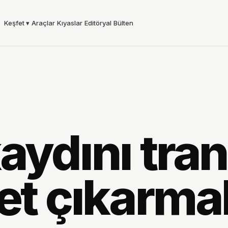
Keşfet
▾
Araçlar
Kıyaslar
Editöryal
Bülten
aydını tra
zet çıkarma