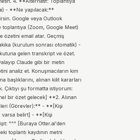
metin. 4. **Alternatif: Toplantıya
-ai) - **Ne yapılacak:**
ilirsin. Google veya Outlook
ine toplantıya (Zoom, Google Meet)
ve özetini email atar. Geçmiş
 dakika (kurulum sonrası otomatik) -
kutuna gelen transkript ve özet.
layıp Claude gibi bir metin
ptini analiz et. Konuşmacıların kim
aşlıklarını, alınan kilit kararları
. Çıktıyı şu formatta istiyorum:
nel bir özet gelecek] **2. Alınan
eri (Görevler):** - **[Kişi
varsa belirt] - **[Kişi
pt: """ [Buraya Otter.ai'den
deki toplantı kaydının metni