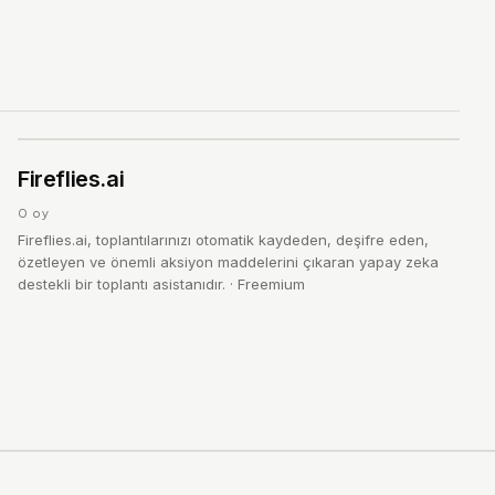
F
4.0
Fireflies.ai
/ 5
0
oy
Fireflies.ai, toplantılarınızı otomatik kaydeden, deşifre eden,
özetleyen ve önemli aksiyon maddelerini çıkaran yapay zeka
destekli bir toplantı asistanıdır.
·
Freemium