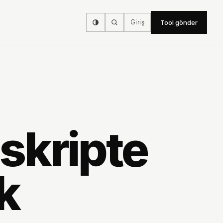
Giriş
Tool gönder
nskripte
k