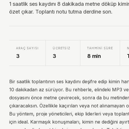
1 saatlik ses kaydını 8 dakikada metne döküp kimin
özet çıkar. Toplantı notu tutma derdine son.
ARAÇ SAYISI
ÜCRETSIZ
TAHMINI SÜRE
3
3
8
min
Bir saatlik toplantının ses kaydını deşifre edip kimin han
10 dakikadan az sürüyor. Bu rehberle, elindeki MP3 v
dosyasını önce metne çevirecek, sonra da bu metinden 
çıkaracaksın. Özellikle kaçırılan veya not alınamayan onl
Bu yöntem, proje yöneticileri, ekip liderleri veya topla
için ideal. Karmaşık konuşmaları, kimin ne dediğini ayı