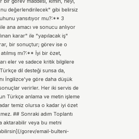
 bir görev maddesi, kimin, neyi,
 değerlendirilecek" gibi belirsiz
n ruhunu yansıtıyor mu?:** 3
bile ana amacı ve sonucu anlıyor
ınan karar" ile "yapılacak iş"
ar, bir sonuçtur; görev ise o
tılmış mı?:** İyi bir özet,
ı eler ve sadece kritik bilgilere
, Türkçe dil desteği sunsa da,
nı İngilizce'ye göre daha düşük
sonuçlar verirler. Her iki servis de
e'un Türkçe anlama ve metin işleme
adar temiz olursa o kadar iyi özet
ekmez. ## Sonraki adım Toplantı
a aktarabilir veya bu metni
abilirsin](/gorev/email-bulteni-