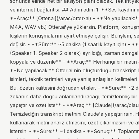
sonunda elinde net bir aksiyon planı olacak. Tek ihtiya
ve internet bağlantısı. ## Adım adım 1. **Ses kaydını 
**Araç:** [Otter.ai](/arac/otter-ai) - **Ne yapılacak:*
M4A, WAV vb.) Otter.ai'ye yüklersin. Platform, konuşm
kişilerin konuşmalarını ayırt etmeye çalışır. Bu işlem, 
değişir. - **Süre:** ~5 dakika (1 saatlik kayıt için) -
(Speaker 1, Speaker 2 olarak) ayrıldığı, zaman damgalı
kopyala ve düzenle** - **Araç:** Herhangi bir metin ed
**Ne yapılacak:** Otter.ai'nin oluşturduğu transkripti
isimleri, teknik terimleri veya yanlış anlaşılan kelimeleri
Bu, özetin kalitesini doğrudan etkiler. - **Süre:** ~2
zekanın daha doğru anlamlandıracağı, temizlenmiş bir t
yapıştır ve özet iste** - **Araç:** [Claude](/arac/cla
Temizlediğin transkript metnini Claude'a yapıştırırsın. 
kullanarak metni analiz etmesini, özet çıkarmasını ve a
istersin. - **Süre:** ~1 dakika - **Sonuç:** Toplantını