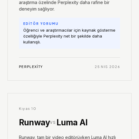
araştırma özelinde Perplexity daha rafine bir
deneyim sağlıyor.
EDİTÖR YORUMU
Öğrenci ve araştırmacılar için kaynak gösterme
özelliğiyle Perplexity net bir şekilde daha
kullanışlı.
PERPLEXITY
25 NIS 2026
Kıyas
10
Runway
Luma AI
VS
Runway, tam bir video editörüyken Luma AI hızlı