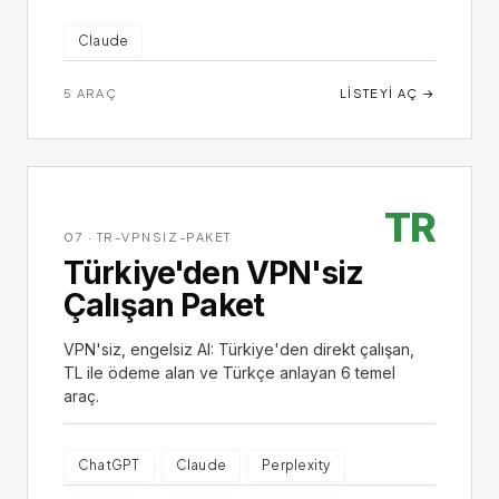
Claude
5
ARAÇ
LISTEYI AÇ
→
TR
07
·
TR-VPNSIZ-PAKET
Türkiye'den VPN'siz
Çalışan Paket
VPN'siz, engelsiz AI: Türkiye'den direkt çalışan,
TL ile ödeme alan ve Türkçe anlayan 6 temel
araç.
ChatGPT
Claude
Perplexity