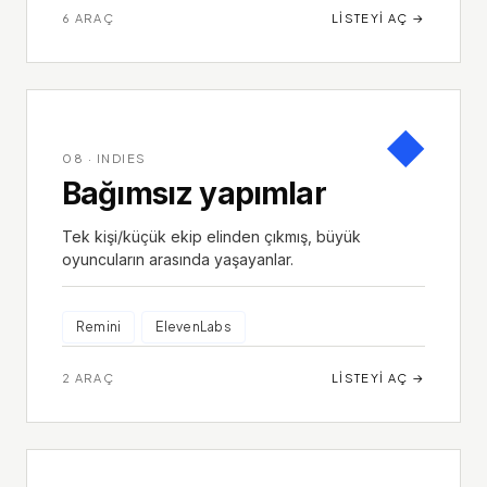
6
ARAÇ
LISTEYI AÇ
→
◆
08
·
INDIES
Bağımsız yapımlar
Tek kişi/küçük ekip elinden çıkmış, büyük
oyuncuların arasında yaşayanlar.
Remini
ElevenLabs
2
ARAÇ
LISTEYI AÇ
→