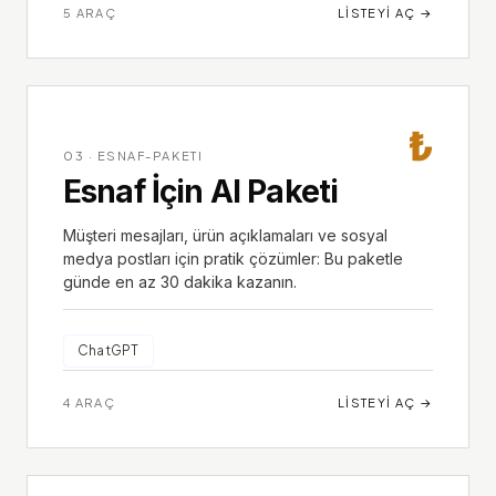
5
ARAÇ
LISTEYI AÇ
→
₺
03
·
ESNAF-PAKETI
Esnaf İçin AI Paketi
Müşteri mesajları, ürün açıklamaları ve sosyal
medya postları için pratik çözümler: Bu paketle
günde en az 30 dakika kazanın.
ChatGPT
4
ARAÇ
LISTEYI AÇ
→