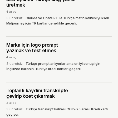
üretmek
4
araç
3
ücretsiz
·
Claude ve ChatGPT ile Türkçe metin kalitesi yüksek.
Midjourney için TR kartlar genellikle geçerli.
Marka için logo prompt
09
·
GÖRSEL
yazmak ve test etmek
4
araç
3
ücretsiz
·
Türkçe prompt anlıyorlar ama en iyi sonuç için
İngilizce kullanın. Türkiye kredi kartları geçerli.
Toplantı kaydını transkripte
10
·
SES
çevirip özet çıkarmak
3
araç
3
ücretsiz
·
Türkçe transkript kalitesi: %85-95 arası. Kredi kartı
geçiyor.