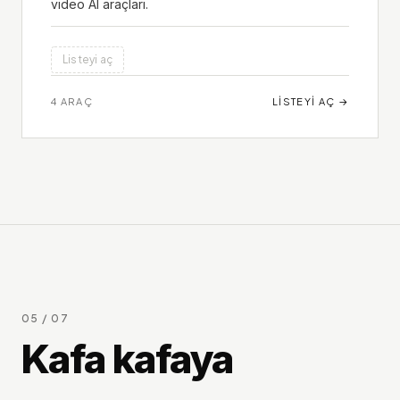
video AI araçları.
Listeyi aç
4
ARAÇ
LISTEYI AÇ
→
05 / 07
Kafa kafaya