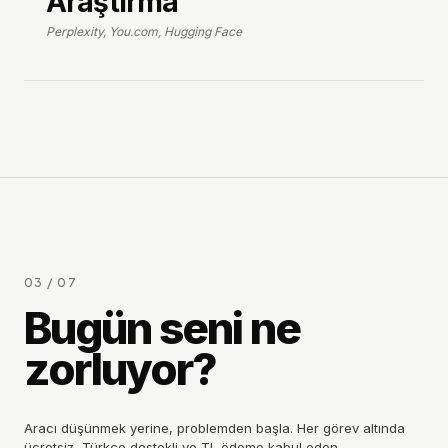
Araştırma
Perplexity, You.com, Hugging Face
03 / 07
Bugün seni ne
zorluyor?
Aracı düşünmek yerine, problemden başla. Her görev altında
ücretsiz, Türkçe destekli ve TL ödeme kabul eden