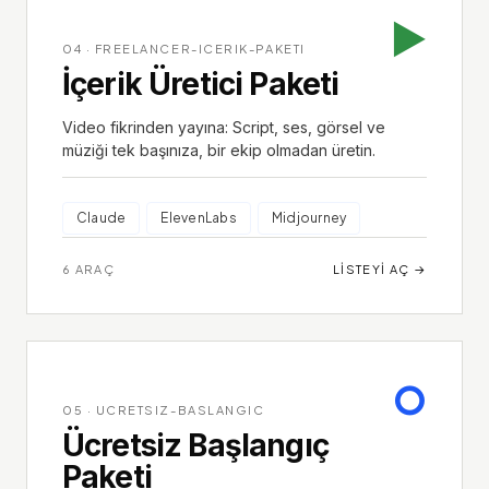
▶
04
·
FREELANCER-ICERIK-PAKETI
İçerik Üretici Paketi
Video fikrinden yayına: Script, ses, görsel ve
müziği tek başınıza, bir ekip olmadan üretin.
Claude
ElevenLabs
Midjourney
6
ARAÇ
LISTEYI AÇ
→
○
05
·
UCRETSIZ-BASLANGIC
Ücretsiz Başlangıç
Paketi