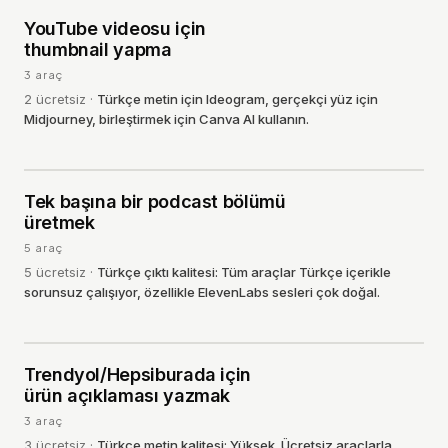
YouTube videosu için
03
·
GÖRSEL
thumbnail yapma
3
araç
2
ücretsiz
·
Türkçe metin için Ideogram, gerçekçi yüz için
Midjourney, birleştirmek için Canva AI kullanın.
Tek başına bir podcast bölümü
04
·
SES
üretmek
5
araç
5
ücretsiz
·
Türkçe çıktı kalitesi: Tüm araçlar Türkçe içerikle
sorunsuz çalışıyor, özellikle ElevenLabs sesleri çok doğal.
Trendyol/Hepsiburada için
05
·
METIN
ürün açıklaması yazmak
3
araç
3
ücretsiz
·
Türkçe metin kalitesi: Yüksek. Ücretsiz araçlarla