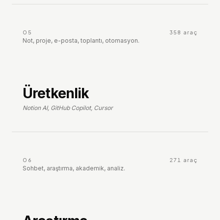
05
358
araç
Not, proje, e-posta, toplantı, otomasyon.
Üretkenlik
Notion AI, GitHub Copilot, Cursor
06
271
araç
Sohbet, araştırma, akademik, analiz.