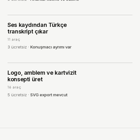
Ses kaydından Türkçe
14
·
SES
transkript çıkar
11
araç
3
ücretsiz
·
Konuşmacı ayrımı var
Logo, amblem ve kartvizit
15
·
GÖRSEL
konsepti üret
16
araç
5
ücretsiz
·
SVG export mevcut