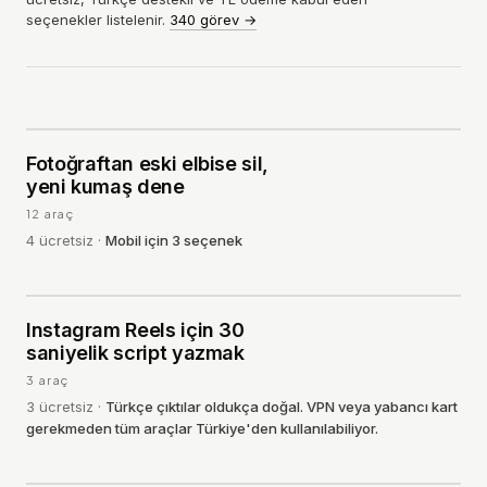
seçenekler listelenir.
340 görev
→
Fotoğraftan eski elbise sil,
01
·
GÖRSEL
yeni kumaş dene
12
araç
4
ücretsiz
·
Mobil için 3 seçenek
Instagram Reels için 30
02
·
METIN
saniyelik script yazmak
3
araç
3
ücretsiz
·
Türkçe çıktılar oldukça doğal. VPN veya yabancı kart
gerekmeden tüm araçlar Türkiye'den kullanılabiliyor.