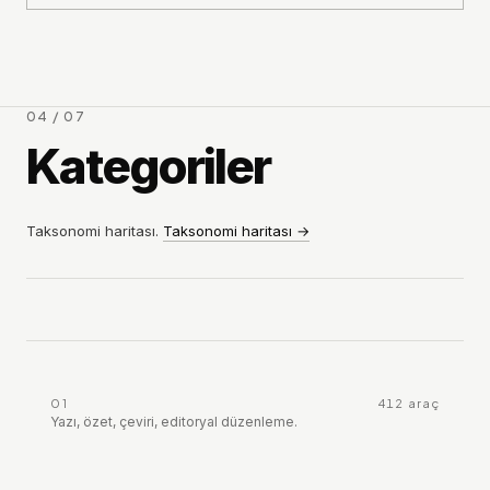
04 / 07
Kategoriler
Taksonomi haritası.
Taksonomi haritası
→
01
412
araç
Yazı, özet, çeviri, editoryal düzenleme.