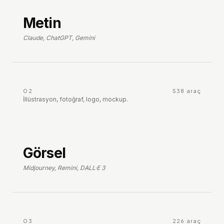
Metin
Claude, ChatGPT, Gemini
02
538
araç
İllüstrasyon, fotoğraf, logo, mockup.
Görsel
Midjourney, Remini, DALL·E 3
03
226
araç