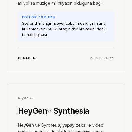
mi yoksa müziğe mi ihtiyacın olduğuna bağlı.
EDİTÖR YORUMU
Seslendirme için ElevenLabs, müzik için Suno
kullanmalısın; bu iki araç birbirinin rakibi değil,
tamamlayıcısı.
BERABERE
25 NIS 2026
Kıyas
04
HeyGen
Synthesia
VS
HeyGen ve Synthesia, yapay zeka ile video
üretimi için iki güçlü platform. HeyGen, daha