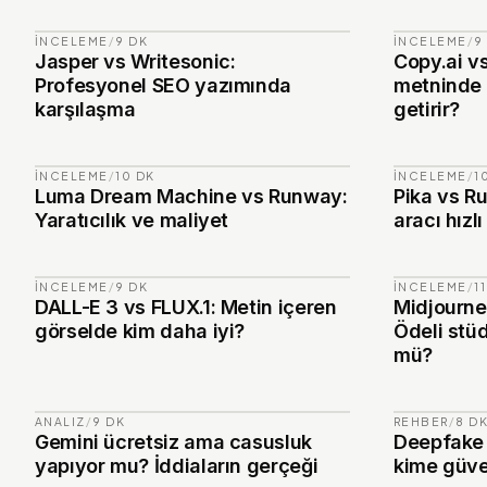
İNCELEME
/
9
DK
İNCELEME
/
9
Jasper vs Writesonic:
Copy.ai v
JA
C
Profesyonel SEO yazımında
metninde
karşılaşma
getirir?
İNCELEME
/
10
DK
İNCELEME
/
1
Luma Dream Machine vs Runway:
Pika vs R
LU
P
Yaratıcılık ve maliyet
aracı hızl
İNCELEME
/
9
DK
İNCELEME
/
11
DALL-E 3 vs FLUX.1: Metin içeren
Midjourne
DA
M
görselde kim daha iyi?
Ödeli stü
mü?
ANALIZ
/
9
DK
REHBER
/
8
D
Gemini ücretsiz ama casusluk
Deepfake 
yapıyor mu? İddiaların gerçeği
kime güve