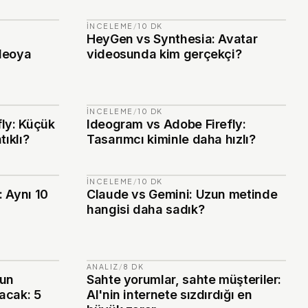
İNCELEME
/
10
DK
HeyGen vs Synthesia: Avatar
HE
deoya
videosunda kim gerçekçi?
İNCELEME
/
10
DK
ly: Küçük
Ideogram vs Adobe Firefly:
ID
tıklı?
Tasarımcı kiminle daha hızlı?
İNCELEME
/
10
DK
 Aynı 10
Claude vs Gemini: Uzun metinde
CL
hangisi daha sadık?
ANALIZ
/
8
DK
zun
Sahte yorumlar, sahte müşteriler:
acak: 5
AI'nin internete sızdırdığı en