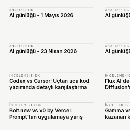
10
1
ANALIZ
/
9
DK
ANALIZ
/
8
DK
AI günlüğü - 1 Mayıs 2026
AI günlüğ
AI
A
ANALIZ
/
8
DK
ANALIZ
/
8
DK
AI günlüğü - 23 Nisan 2026
AI günlüğ
AI
A
İNCELEME
/
11
DK
İNCELEME
/
1
Codex vs Cursor: Uçtan uca kod
Flux AI de
CO
F
yazımında detaylı karşılaştırma
Diffusion'
İNCELEME
/
10
DK
İNCELEME
/
9
Bolt.new vs v0 by Vercel:
Gamma vs
BO
G
Prompt'tan uygulamaya yarış
kazanan 