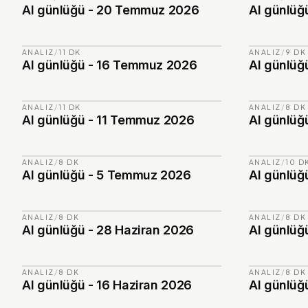
AI günlüğü - 20 Temmuz 2026
AI günlüğ
AI
A
ANALIZ
/
11
DK
ANALIZ
/
9
DK
AI günlüğü - 16 Temmuz 2026
AI günlüğ
AI
A
ANALIZ
/
11
DK
ANALIZ
/
8
DK
AI günlüğü - 11 Temmuz 2026
AI günlüğ
AI
A
ANALIZ
/
8
DK
ANALIZ
/
10
D
AI günlüğü - 5 Temmuz 2026
AI günlüğ
AI
A
ANALIZ
/
8
DK
ANALIZ
/
8
DK
AI günlüğü - 28 Haziran 2026
AI günlüğ
AI
A
ANALIZ
/
8
DK
ANALIZ
/
8
DK
AI günlüğü - 16 Haziran 2026
AI günlüğ