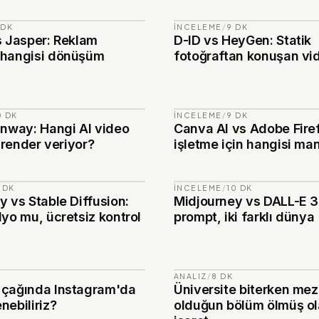
DK
İNCELEME
/
9
DK
s Jasper: Reklam
D-ID vs HeyGen: Statik
O
DI
 hangisi dönüşüm
fotoğraftan konuşan vi
0
DK
İNCELEME
/
9
DK
unway: Hangi AI video
Canva AI vs Adobe Firef
I
CA
ı render veriyor?
işletme için hangisi man
DK
İNCELEME
/
10
DK
y vs Stable Diffusion:
Midjourney vs DALL-E 3:
I
MI
dyo mu, ücretsiz kontrol
prompt, iki farklı dünya
K
ANALIZ
/
8
DK
çağında Instagram'da
Üniversite biterken me
nebiliriz?
olduğun bölüm ölmüş ol