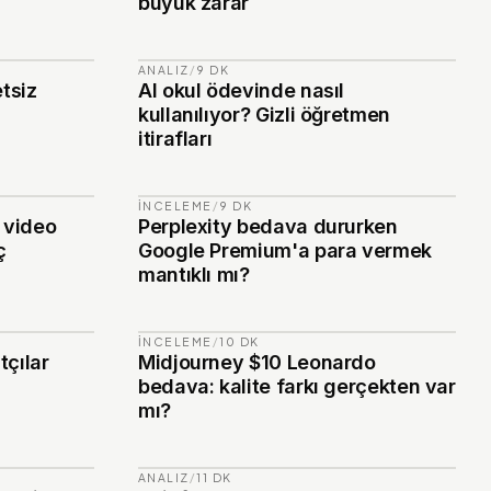
SA
büyük zarar
ANALIZ
/
9
DK
etsiz
AI okul ödevinde nasıl
AI
kullanılıyor? Gizli öğretmen
itirafları
İNCELEME
/
9
DK
 video
Perplexity bedava dururken
PE
ç
Google Premium'a para vermek
mantıklı mı?
İNCELEME
/
10
DK
tçılar
Midjourney $10 Leonardo
MI
bedava: kalite farkı gerçekten var
mı?
ANALIZ
/
11
DK