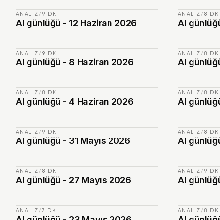
AI
A
ANALIZ
/
9
DK
ANALIZ
/
8
DK
AI günlüğü - 12 Haziran 2026
AI günlüğ
AI
A
ANALIZ
/
9
DK
ANALIZ
/
8
DK
AI günlüğü - 8 Haziran 2026
AI günlüğ
AI
A
ANALIZ
/
8
DK
ANALIZ
/
8
DK
AI günlüğü - 4 Haziran 2026
AI günlüğ
AI
A
ANALIZ
/
9
DK
ANALIZ
/
8
DK
AI günlüğü - 31 Mayıs 2026
AI günlüğ
AI
A
ANALIZ
/
8
DK
ANALIZ
/
9
DK
AI günlüğü - 27 Mayıs 2026
AI günlüğ
AI
A
ANALIZ
/
7
DK
ANALIZ
/
8
DK
AI günlüğü - 23 Mayıs 2026
AI günlüğ