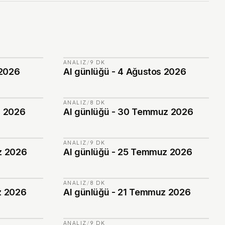
ANALIZ
/
9
DK
 2026
AI günlüğü - 4 Ağustos 2026
AI
ANALIZ
/
8
DK
z 2026
AI günlüğü - 30 Temmuz 2026
AI
ANALIZ
/
9
DK
z 2026
AI günlüğü - 25 Temmuz 2026
AI
ANALIZ
/
8
DK
z 2026
AI günlüğü - 21 Temmuz 2026
AI
ANALIZ
/
9
DK