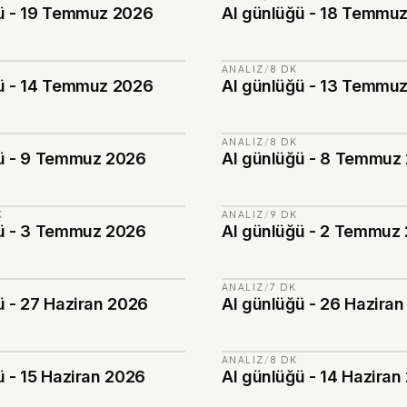
ü - 19 Temmuz 2026
AI günlüğü - 18 Temmu
I
AI
ANALIZ
/
8
DK
ü - 14 Temmuz 2026
AI günlüğü - 13 Temmu
I
AI
ANALIZ
/
8
DK
ü - 9 Temmuz 2026
AI günlüğü - 8 Temmuz
I
AI
K
ANALIZ
/
9
DK
ü - 3 Temmuz 2026
AI günlüğü - 2 Temmuz
I
AI
ANALIZ
/
7
DK
ü - 27 Haziran 2026
AI günlüğü - 26 Hazira
I
AI
ANALIZ
/
8
DK
ü - 15 Haziran 2026
AI günlüğü - 14 Haziran