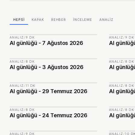
HEPSI
KAPAK
REHBER
İNCELEME
ANALIZ
ANALIZ
/
9
DK
ANALIZ
/
9
DK
AI günlüğü - 7 Ağustos 2026
AI günlüğ
AI
A
ANALIZ
/
8
DK
ANALIZ
/
8
DK
AI günlüğü - 3 Ağustos 2026
AI günlüğ
AI
A
ANALIZ
/
11
DK
ANALIZ
/
8
DK
AI günlüğü - 29 Temmuz 2026
AI günlüğ
AI
A
ANALIZ
/
8
DK
ANALIZ
/
8
DK
AI günlüğü - 24 Temmuz 2026
AI günlüğ
AI
A
ANALIZ
/
9
DK
ANALIZ
/
10
D