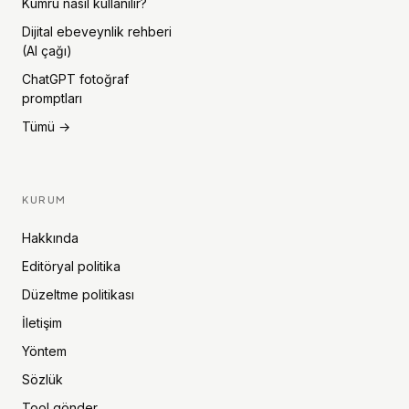
Kumru nasıl kullanılır?
Dijital ebeveynlik rehberi
(AI çağı)
ChatGPT fotoğraf
promptları
Tümü →
KURUM
Hakkında
Editöryal politika
Düzeltme politikası
İletişim
Yöntem
Sözlük
Tool gönder