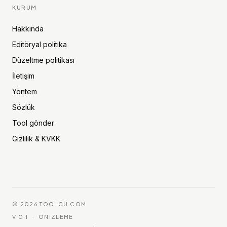
KURUM
Hakkında
Editöryal politika
Düzeltme politikası
İletişim
Yöntem
Sözlük
Tool gönder
Gizlilik & KVKK
©
2026
TOOLCU.COM
V 0.1
·
ÖNIZLEME