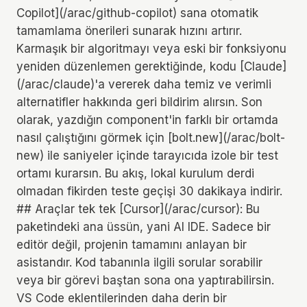
Copilot](/arac/github-copilot) sana otomatik
tamamlama önerileri sunarak hızını artırır.
Karmaşık bir algoritmayı veya eski bir fonksiyonu
yeniden düzenlemen gerektiğinde, kodu [Claude]
(/arac/claude)'a vererek daha temiz ve verimli
alternatifler hakkında geri bildirim alırsın. Son
olarak, yazdığın component'in farklı bir ortamda
nasıl çalıştığını görmek için [bolt.new](/arac/bolt-
new) ile saniyeler içinde tarayıcıda izole bir test
ortamı kurarsın. Bu akış, lokal kurulum derdi
olmadan fikirden teste geçişi 30 dakikaya indirir.
## Araçlar tek tek [Cursor](/arac/cursor): Bu
paketindeki ana üssün, yani AI IDE. Sadece bir
editör değil, projenin tamamını anlayan bir
asistandır. Kod tabanınla ilgili sorular sorabilir
veya bir görevi baştan sona ona yaptırabilirsin.
VS Code eklentilerinden daha derin bir