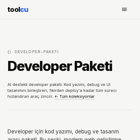
tool
cu
{}
·
DEVELOPER-PAKETI
Developer Paketi
AI destekli developer paketi: Kod yazımı, debug ve UI
tasarımını birleştiren, fikirden deploy'a kadar tüm süreci
hızlandıran araç zinciri.
←
Tüm koleksiyonlar
Developer için kod yazımı, debug ve tasarım
aracı paketi. Bu seçki, modern web geliştirme