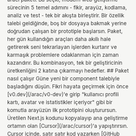
sürecinin 5 temel adımını - fikir, arayüz, kodlama,
analiz ve test - tek bir akışta birleştirir. Bir özellik
talebi geldiğinde, boş bir dosyaya bakmak yerine
doğrudan çalışan bir prototiple başlarsın. Paket,
her gün kullandığın araçları daha akıllı hale
getirerek seni tekrarlayan işlerden kurtarır ve
karmaşık problemlere odaklanman için zaman
kazandırır. Bu kombinasyon, tek bir geliştiricinin
üretkenliğini 2 katına çıkarmayı hedefler. ## Paket
nasıl çalışır Güne yeni bir component talebiyle
başladığını düşün. Fikri hayata geçirmek için önce
[v0.dev](/arac/v0-dev)'e girip "kullanıcı profili
kartı, avatar ve istatistikler içeriyor" gibi bir
komutla arayüzün ilk prototipini oluşturursun.
Üretilen Next.js kodunu kopyalayıp ana geliştirme
ortamın olan [Cursor](/arac/cursor)'a yapıştırırsın.
Cursor içinde, satır satır kod yazarken [GitHub