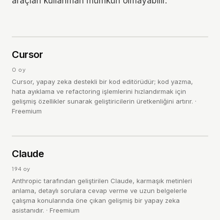
araçları kullanman mümkün olmayabilir.
C
4.0
Cursor
/ 5
0
oy
Cursor, yapay zeka destekli bir kod editörüdür; kod yazma,
hata ayıklama ve refactoring işlemlerini hızlandırmak için
gelişmiş özellikler sunarak geliştiricilerin üretkenliğini artırır.
·
Freemium
HONORABLE
Cl
4.7
Claude
/ 5
194
oy
Anthropic tarafından geliştirilen Claude, karmaşık metinleri
anlama, detaylı sorulara cevap verme ve uzun belgelerle
çalışma konularında öne çıkan gelişmiş bir yapay zeka
asistanıdır.
·
Freemium