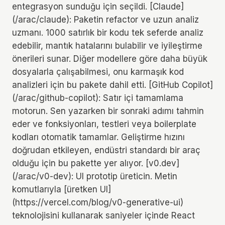
entegrasyon sunduğu için seçildi. [Claude]
(/arac/claude): Paketin refactor ve uzun analiz
uzmanı. 1000 satırlık bir kodu tek seferde analiz
edebilir, mantık hatalarını bulabilir ve iyileştirme
önerileri sunar. Diğer modellere göre daha büyük
dosyalarla çalışabilmesi, onu karmaşık kod
analizleri için bu pakete dahil etti. [GitHub Copilot]
(/arac/github-copilot): Satır içi tamamlama
motorun. Sen yazarken bir sonraki adımı tahmin
eder ve fonksiyonları, testleri veya boilerplate
kodları otomatik tamamlar. Geliştirme hızını
doğrudan etkileyen, endüstri standardı bir araç
olduğu için bu pakette yer alıyor. [v0.dev]
(/arac/v0-dev): UI prototip üreticin. Metin
komutlarıyla [üretken UI]
(https://vercel.com/blog/v0-generative-ui)
teknolojisini kullanarak saniyeler içinde React