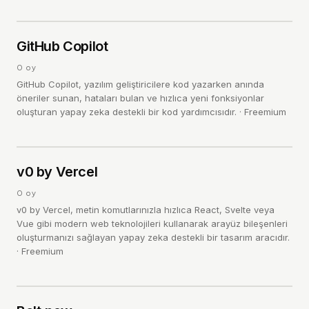
G
4.0
GitHub Copilot
/ 5
0
oy
GitHub Copilot, yazılım geliştiricilere kod yazarken anında
öneriler sunan, hataları bulan ve hızlıca yeni fonksiyonlar
oluşturan yapay zeka destekli bir kod yardımcısıdır.
·
Freemium
V
4.0
v0 by Vercel
/ 5
0
oy
v0 by Vercel, metin komutlarınızla hızlıca React, Svelte veya
Vue gibi modern web teknolojileri kullanarak arayüz bileşenleri
oluşturmanızı sağlayan yapay zeka destekli bir tasarım aracıdır.
·
Freemium
4.0
/ 5