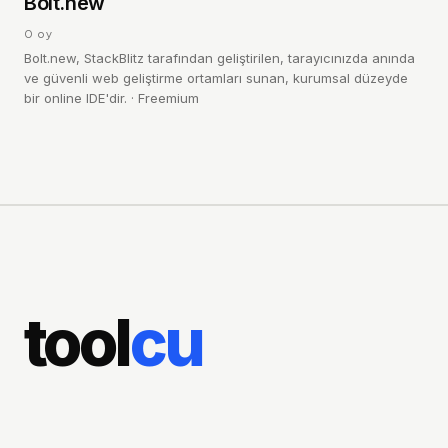
B
Bolt.new
0
oy
Bolt.new, StackBlitz tarafından geliştirilen, tarayıcınızda anında
ve güvenli web geliştirme ortamları sunan, kurumsal düzeyde
bir online IDE'dir.
·
Freemium
tool
cu