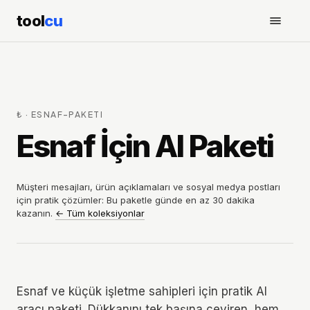
tool
cu
₺
·
ESNAF-PAKETI
Esnaf İçin AI Paketi
Müşteri mesajları, ürün açıklamaları ve sosyal medya postları
için pratik çözümler: Bu paketle günde en az 30 dakika
kazanın.
←
Tüm koleksiyonlar
Esnaf ve küçük işletme sahipleri için pratik AI
aracı paketi. Dükkanını tek başına çeviren, hem