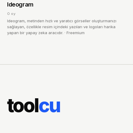
I
4.0
Ideogram
/ 5
0
oy
Ideogram, metinden hızlı ve yaratıcı görseller oluşturmanızı
sağlayan, özellikle resim içindeki yazıları ve logoları harika
yapan bir yapay zeka aracıdır.
·
Freemium
tool
cu