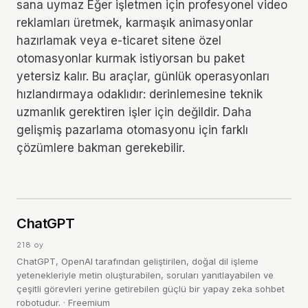
sana uymaz Eğer işletmen için profesyonel video
reklamları üretmek, karmaşık animasyonlar
hazırlamak veya e-ticaret sitene özel
otomasyonlar kurmak istiyorsan bu paket
yetersiz kalır. Bu araçlar, günlük operasyonları
hızlandırmaya odaklıdır: derinlemesine teknik
uzmanlık gerektiren işler için değildir. Daha
gelişmiş pazarlama otomasyonu için farklı
çözümlere bakman gerekebilir.
EDITOR'S PICK
C
4.6
ChatGPT
/ 5
218
oy
ChatGPT, OpenAI tarafından geliştirilen, doğal dil işleme
yetenekleriyle metin oluşturabilen, soruları yanıtlayabilen ve
çeşitli görevleri yerine getirebilen güçlü bir yapay zeka sohbet
robotudur.
·
Freemium