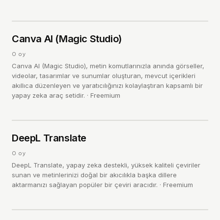
C
4.0
Canva AI (Magic Studio)
/ 5
0
oy
Canva AI (Magic Studio), metin komutlarınızla anında görseller,
videolar, tasarımlar ve sunumlar oluşturan, mevcut içerikleri
akıllıca düzenleyen ve yaratıcılığınızı kolaylaştıran kapsamlı bir
yapay zeka araç setidir.
·
Freemium
D
4.0
DeepL Translate
/ 5
0
oy
DeepL Translate, yapay zeka destekli, yüksek kaliteli çeviriler
sunan ve metinlerinizi doğal bir akıcılıkla başka dillere
aktarmanızı sağlayan popüler bir çeviri aracıdır.
·
Freemium