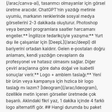
(/arac/canva-ai), tasarımcı olmayanlar için görsel
üretme aracıdır. ChatGPT'nin yazdığı metinle
uyumlu, markanın renklerinde sosyal medya
görsellerini 2-3 dakikada oluşturur. Photoshop
veya benzeri programlara saatler harcamanı
engeller.** İngilizce tedarikçiyle yazışma:** Yurt
dışı ile çalışanlar için [DeepL](/arac/deepl) dil
bariyerini ortadan kaldırır. Gelen e-postaları doğru
anlamanı, kendi yazdığın cevapların da
profesyonel ve hatasız olmasını sağlar. Diğer
çeviri araçlarına göre daha doğal ve isabetli
sonuçlar verir.** Logo + amblem taslağı:** Yeni
bir ürün veya kampanya için hızlıca bir logo
taslağı mı lazım? [Ideogram](/arac/ideogram),
özellikle metin içeren görseller üretmede çok
başarılı. Aklındaki fikri yaz, 1 dakika içinde 4 farklı
logo alternatifi gör. ## Hangi durumda bu paket