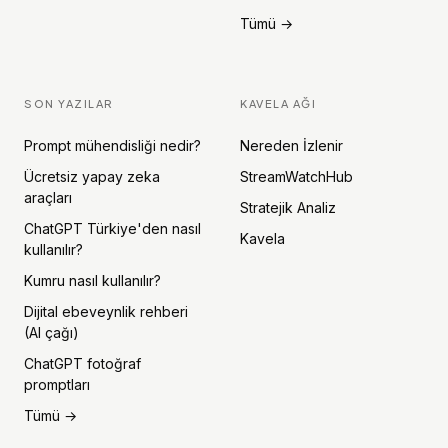
Tümü →
SON YAZILAR
KAVELA AĞI
Prompt mühendisliği nedir?
Nereden İzlenir
Ücretsiz yapay zeka
StreamWatchHub
araçları
Stratejik Analiz
ChatGPT Türkiye'den nasıl
Kavela
kullanılır?
Kumru nasıl kullanılır?
Dijital ebeveynlik rehberi
(AI çağı)
ChatGPT fotoğraf
promptları
Tümü →