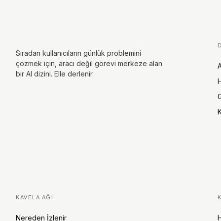
Sıradan kullanıcıların günlük problemini
çözmek için, aracı değil görevi merkeze alan
A
bir AI dizini. Elle derlenir.
H
G
K
KAVELA AĞI
Nereden İzlenir