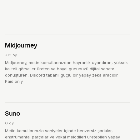
VISUAL AI
M
4.5
Midjourney
/ 5
312
oy
Midjourney, metin komutlarınızdan hayranlık uyandıran, yüksek
kaliteli görseller üreten ve hayal gücünüzü dijital sanata
dönüştüren, Discord tabanlı güçlü bir yapay zeka aracıdır.
·
Paid only
S
4.0
Suno
/ 5
0
oy
Metin komutlarınızla saniyeler içinde benzersiz şarkılar,
enstrümantal parçalar ve vokal melodileri üretebilen yapay