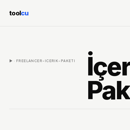
tool
cu
İçer
▶
·
FREELANCER-ICERIK-PAKETI
Pak