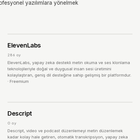
profesyonel yazılımlara yönelmek
TOP TR
e
4.8
ElevenLabs
/ 5
286
oy
ElevenLabs, yapay zeka destekli metin okuma ve ses klonlama
teknolojileriyle doğal ve duygusal insan sesi üretimini
kolaylaştıran, geniş dil desteğine sahip gelişmiş bir platformdur.
·
Freemium
D
4.0
Descript
/ 5
0
oy
Descript, video ve podcast düzenlemeyi metin düzenlemek
kadar kolay hale getiren, otomatik transkripsiyon, yapay zeka