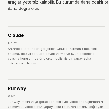
araçlar yetersiz kalabilir. Bu durumda daha odaklı 
daha doğru olur.
HONORABLE
Cl
4.7
Claude
/ 5
194
oy
Anthropic tarafından geliştirilen Claude, karmaşık metinleri
anlama, detaylı sorulara cevap verme ve uzun belgelerle
çalışma konularında öne çıkan gelişmiş bir yapay zeka
asistanıdır.
·
Freemium
R
4.0
Runway
/ 5
0
oy
Runway, metin veya görselden etkileyici videolar oluşturmanızı
ve mevcut videolarınızı yapay zeka ile düzenlemenizi sağlayan