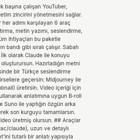
tek başına çalışan YouTuber,
tim zincirini yönetmesini sağlar.
 her adımı karşılayan 6 araç
ştırma, metin yazımı, seslendirme,
tüm ihtiyaçları bu paketle
im bandı gibi sıralı çalışır. Sabah
 İlk olarak Claude ile konuyu
ı oluşturursun. Hazırladığın metni
sinde bir Türkçe seslendirme
örsellere geçersin: Midjourney ile
bnail) üretirsin. Video içeriği için
ullanarak anlatımına uygun B-roll
 ve Suno ile yaptığın özgün arka
rerek son kurguyu tamamlarsın.
video üretmiş olursun. ## Araçlar
rac/claude), uzun ve detaylı
ni tutarlı bir anlatı yapısıyla