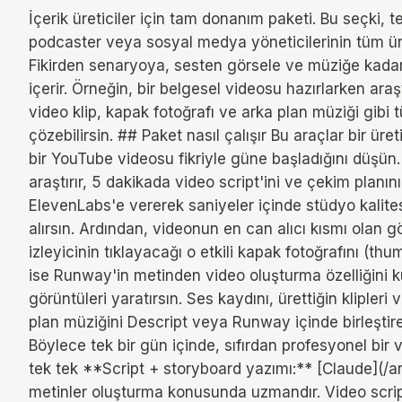
İçerik üreticiler için tam donanım paketi. Bu seçki, 
podcaster veya sosyal medya yöneticilerinin tüm üre
Fikirden senaryoya, sesten görsele ve müziğe kadar
içerir. Örneğin, bir belgesel videosu hazırlarken ara
video klip, kapak fotoğrafı ve arka plan müziği gibi 
çözebilirsin. ## Paket nasıl çalışır Bu araçlar bir üret
bir YouTube videosu fikriyle güne başladığını düşün.
araştırır, 5 dakikada video script'ini ve çekim planın
ElevenLabs'e vererek saniyeler içinde stüdyo kalite
alırsın. Ardından, videonun en can alıcı kısmı olan g
izleyicinin tıklayacağı o etkili kapak fotoğrafını (thum
ise Runway'in metinden video oluşturma özelliğini k
görüntüleri yaratırsın. Ses kaydını, ürettiğin klipleri
plan müziğini Descript veya Runway içinde birleşti
Böylece tek bir gün içinde, sıfırdan profesyonel bir 
tek tek **Script + storyboard yazımı:** [Claude](/a
metinler oluşturma konusunda uzmandır. Video script'i