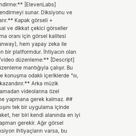
endirme:** [ElevenLabs]
lendirmeyi sunar. Diksiyonu ve
rır.** Kapak görseli +
l ve dikkat çekici görseller
ma oranı için görsel kalitesi
/runway), hem yapay zeka ile
 bir platformdur. İhtiyacın olan
t/video düzenleme:** [Descript]
zenleme mantığıyla çalışır. Bu
 konuşma odaklı içeriklerde "ııı,
 kazandırır.** Arka müzik
aşamadan videolarına özel
deme yapmana gerek kalmaz. ##
şını tek bir uygulama içinde
et, her biri kendi alanında en iyi
 yapman gerekir. Ağır görsel
siyon ihtiyaçların varsa, bu