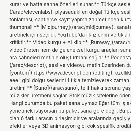
kurar ve hatta sahne önerileri sunar.** Türkçe sesl
(/arac/elevenlabs), piyasadaki en doğal Türkçe ses
tonlaması, saatlerce kayıt yapma zahmetinden kurta
thumbnail:** [Midjourney](/arac/midjourney), sanatsa
üretmek için seçildi. YouTube'da ilk izlenim ve tıklan
kritiktir.** Video kurgu + AI klip:** [Runway](/arac
video üreten hem de geleneksel kurgu araçları sunan
ara sahneleri metinle oluşturmanı sağlar.** Podcas
(/arac/descript), sesi ve videoyu metin üzerinden dü
[yöntem](https://www.descript.com/editing), özellikle
eee" gibi dolgu seslerini 1 tıkla temizleyerek zaman
üretimi:** [Suno](/arac/suno), telif hakkı sorunu y
müzikler üretmeni sağlar. Stok müzik sitelerine ö
Hangi durumda bu paket sana uymaz Eğer tüm iş akı
yönetmek istiyorsan bu paket sana göre değil. Bu pak
olan 6 farklı aracın birleşimidir ve aralarında geçiş
efektler veya 3D animasyon gibi çok spesifik prodük