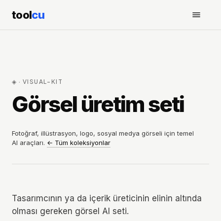
tool
cu
◈
·
VISUAL-KIT
Görsel üretim seti
Fotoğraf, illüstrasyon, logo, sosyal medya görseli için temel
AI araçları.
←
Tüm koleksiyonlar
Tasarımcının ya da içerik üreticinin elinin altında
olması gereken görsel AI seti.