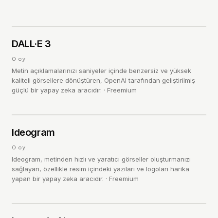
D
4.0
DALL·E 3
/ 5
0
oy
Metin açıklamalarınızı saniyeler içinde benzersiz ve yüksek
kaliteli görsellere dönüştüren, OpenAI tarafından geliştirilmiş
güçlü bir yapay zeka aracıdır.
·
Freemium
I
4.0
Ideogram
/ 5
0
oy
Ideogram, metinden hızlı ve yaratıcı görseller oluşturmanızı
sağlayan, özellikle resim içindeki yazıları ve logoları harika
yapan bir yapay zeka aracıdır.
·
Freemium