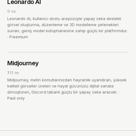
L
4.0
Leonardo AI
/ 5
0
oy
Leonardo AI, kullanıcı dostu arayüzüyle yapay zeka destekli
görsel oluşturma, düzenleme ve 3D modelleme yetenekleri
sunan, geniş model kütüphanesine sahip güçlü bir platformdur.
·
Freemium
VISUAL AI
M
4.5
Midjourney
/ 5
312
oy
Midjourney, metin komutlarınızdan hayranlık uyandıran, yüksek
kaliteli görseller üreten ve hayal gücünüzü dijital sanata
dönüştüren, Discord tabanlı güçlü bir yapay zeka aracıdır.
·
Paid only