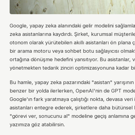
Google, yapay zeka alanındaki gelir modelini sağlamla
zeka asistanlarına kaydırdı. Şirket, kurumsal müşteril
otonom olarak yürütebilen akıllı asistanları ön plana ç
bir arama motoru veya sohbet botu sağlayıcısı olmakta
ortağına dönüşme hedefini yansıtıyor. Bu asistanlar, v
yönetmekten tedarik zinciri optimizasyonuna kadar bi
Bu hamle, yapay zeka pazarındaki "asistan" yarışının n
benzer bir yolda ilerlerken, OpenAI'nin de GPT model
Google'ın fark yaratmaya çalıştığı nokta, devasa veri
asistanları entegre ederek, şirketlere daha bütünse
"görevi ver, sonucunu al" modeline geçiş anlamına gel
yazımıza göz atabilirsin.