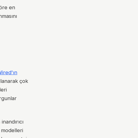
göre en
anmasını
ired'ın
llanarak çok
leri
rgunlar
inandırıcı
 modelleri