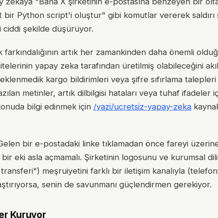
apay zekaya "Bana X şirketinin e-postasına benzeyen bir ol
 bir Python script'i oluştur" gibi komutlar vererek saldırı 
i ciddi şekilde düşürüyor.
nlik farkındalığının artık her zamankinden daha önemli oldu
itelerinin yapay zeka tarafından üretilmiş olabileceğini ak
beklenmedik kargo bildirimleri veya şifre sıfırlama talepleri 
ılan metinler, artık dilbilgisi hataları veya tuhaf ifadeler 
konuda bilgi edinmek için
/yazi/ucretsiz-yapay-zeka
kaynak
? Gelen bir e-postadaki linke tıklamadan önce fareyi üzerine
bir eki asla açmamalı. Şirketinin logosunu ve kurumsal dilin
ransferi") meşruiyetini farklı bir iletişim kanalıyla (telefon 
laştırıyorsa, senin de savunmanı güçlendirmen gerekiyor.
ler Kuruyor