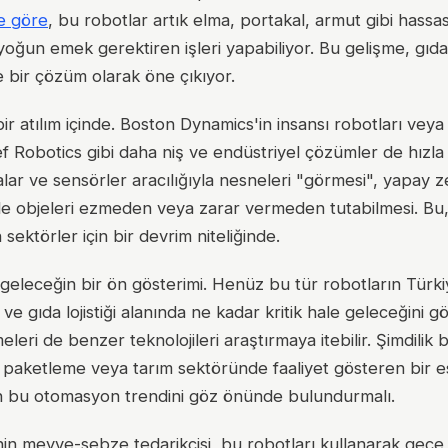
e göre
, bu robotlar artık elma, portakal, armut gibi hassa
 yoğun emek gerektiren işleri yapabiliyor. Bu gelişme, gıda
re bir çözüm olarak öne çıkıyor.
ir atılım içinde. Boston Dynamics'in insansı robotları veya
ef Robotics gibi daha niş ve endüstriyel çözümler de hızla
lar ve sensörler aracılığıyla nesneleri "görmesi", yapay z
e objeleri ezmeden veya zarar vermeden tutabilmesi. Bu, 
sektörler için bir devrim niteliğinde.
, geleceğin bir ön gösterimi. Henüz bu tür robotların Türk
 gıda lojistiği alanında ne kadar kritik hale geleceğini gö
etmeleri de benzer teknolojileri araştırmaya itebilir. Şimdilik 
paketleme veya tarım sektöründe faaliyet gösteren bir e
ken bu otomasyon trendini göz önünde bulundurmalı.
nin meyve-sebze tedarikçisi, bu robotları kullanarak gece