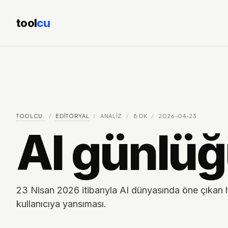
tool
cu
TOOLCU.
/
EDITÖRYAL
/
ANALIZ
/
8
DK
/
2026-04-23
AI günlüğ
23 Nisan 2026 itibarıyla AI dünyasında öne çıkan 
kullanıcıya yansıması.