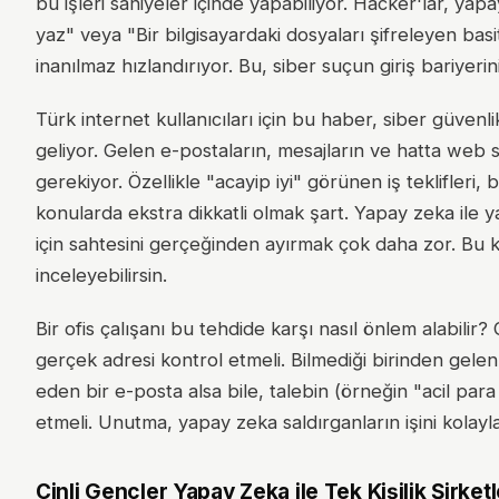
bu işleri saniyeler içinde yapabiliyor. Hacker'lar, y
yaz" veya "Bir bilgisayardaki dosyaları şifreleyen basit
inanılmaz hızlandırıyor. Bu, siber suçun giriş bariyerin
Türk internet kullanıcıları için bu haber, siber güve
geliyor. Gelen e-postaların, mesajların ve hatta web s
gerekiyor. Özellikle "acayip iyi" görünen iş teklifleri, 
konularda ekstra dikkatli olmak şart. Yapay zeka ile yaz
için sahtesini gerçeğinden ayırmak çok daha zor. Bu 
inceleyebilirsin.
Bir ofis çalışanı bu tehdide karşı nasıl önlem alabilir
gerçek adresi kontrol etmeli. Bilmediği birinden gelen 
eden bir e-posta alsa bile, talebin (örneğin "acil para t
etmeli. Unutma, yapay zeka saldırganların işini kolay
Çinli Gençler Yapay Zeka ile Tek Kişilik Şirket