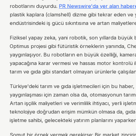
robotlarını duyurdu.
PR Newswire'da yer alan haber
plastik kaplara (clamshell) dizme gibi tekrar eden ve
endüstrisindeki iş gücü sıkıntısına ve artan maliyetle
Fiziksel yapay zeka, yani robotik, son yıllarda büyük b
Optimus projesi gibi fütüristik örneklerin yanında, Ch
yaygınlaşıyor. Bu robotların en büyük özelliği, kamera
yapacağına karar vermesi ve hassas motor kontrolü il
tarım ve gıda gibi standart olmayan ürünlerle çalışılan 
Türkiye'deki tarım ve gıda işletmecileri için bu haber
yaygınlaşması için zaman olsa da, otomasyonun tarım ve
Artan işçilik maliyetleri ve verimlilik ihtiyacı, yerli işl
teknolojiye doğrudan erişim mümkün olmasa da, gıda 
işletme sahibi, gelecekteki yatırım planlarını yapar
Somut bir örnek vermek gerekirse: Bir market zinciri