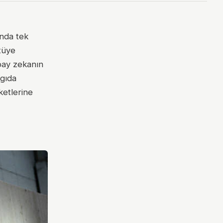
anda tek
ötüye
apay zekanın
 gıda
ketlerine