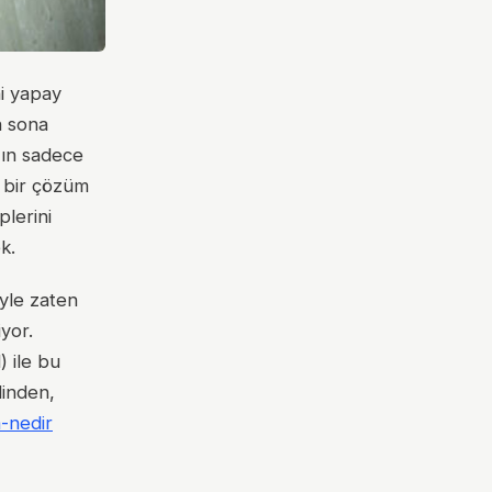
ni yapay
n sona
e'ın sadece
n bir çözüm
plerini
k.
iyle zaten
yor.
) ile bu
linden,
-nedir