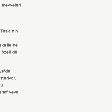
s meyveleri
 Tesla'nın
eka ile ne
özellikle
iye'de
steriyor.
bu
snaf veya