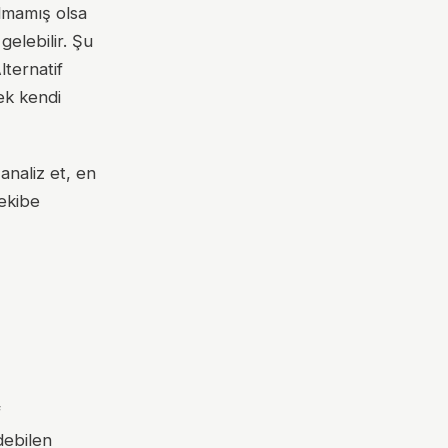
ılmamış olsa
gelebilir. Şu
lternatif
rek kendi
analiz et, en
 ekibe
f
debilen