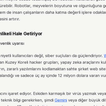
rdürebilir. Robotlar, meyvelerin boyutuna ve olgunluğuna 
hem de insan çalışanların daha katma değerli işlere odakl
ini artırır.
ikeli Hale Getiriyor
yetli kullanıcıları değil, siber suçluları da güçlendiriyor.
W
lan Kuzey Koreli hacker grupları, yapay zeka araçlarını ku
arın, zararlı yazılımlarını kodlamaktan sahte şirket web site
andığı ve sadece üç ay içinde 12 milyon dolara varan vu
ını işaret ediyor. Eskiden karmaşık bir virüs yazmak veya 
 teknik bilgi gerekirken, şimdi
Gemini
veya diğer büyük dil