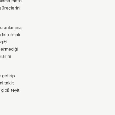
talama metni
süreçlerini
ğu anlamına
ılda tutmak
gibi
içermediği
larını
 getirip
i taklit
gibi) teyit