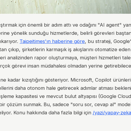
ştırmak için önemli bir adım attı ve odağını "AI agent" ya
erine yönelik sunduğu hizmetlerde, belirli görevleri başta
ıkarıyor.
Taipeitimes'ın haberine göre
, bu strateji, Googl
n çıkıp, şirketlerin karmaşık iş akışlarını otomatize ede
eri analizinden rapor oluşturmaya, müşteri hizmetleri tale
rçok görevi insan müdahalesi olmadan yerine getirebilece
e kadar kızıştığını gösteriyor. Microsoft, Copilot ürünler
lerini daha otonom hale getirecek adımlar atması bekleni
 işleme kapasitesi ve mevcut bulut altyapısı (Google Cloud
l bir çözüm sunmak. Bu, sadece "soru sor, cevap al" mode
iyor. Konu hakkında daha fazla bilgi için
/yazi/yapay-zeka