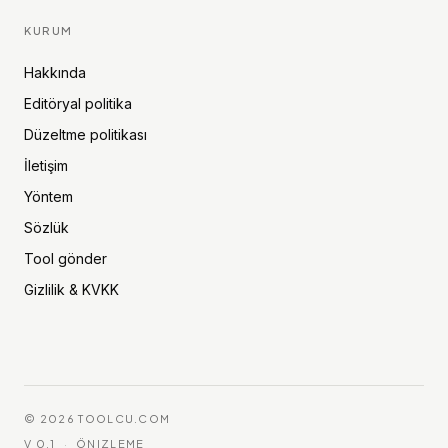
KURUM
Hakkında
Editöryal politika
Düzeltme politikası
İletişim
Yöntem
Sözlük
Tool gönder
Gizlilik & KVKK
©
2026
TOOLCU.COM
V 0.1
·
ÖNIZLEME