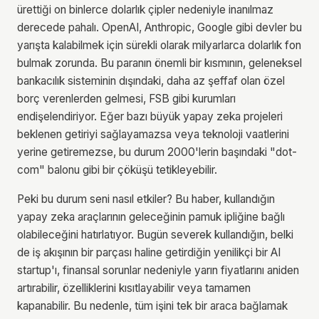
ürettiği on binlerce dolarlık çipler nedeniyle inanılmaz
derecede pahalı. OpenAI, Anthropic, Google gibi devler bu
yarışta kalabilmek için sürekli olarak milyarlarca dolarlık fon
bulmak zorunda. Bu paranın önemli bir kısmının, geleneksel
bankacılık sisteminin dışındaki, daha az şeffaf olan özel
borç verenlerden gelmesi, FSB gibi kurumları
endişelendiriyor. Eğer bazı büyük yapay zeka projeleri
beklenen getiriyi sağlayamazsa veya teknoloji vaatlerini
yerine getiremezse, bu durum 2000'lerin başındaki "dot-
com" balonu gibi bir çöküşü tetikleyebilir.
Peki bu durum seni nasıl etkiler? Bu haber, kullandığın
yapay zeka araçlarının geleceğinin pamuk ipliğine bağlı
olabileceğini hatırlatıyor. Bugün severek kullandığın, belki
de iş akışının bir parçası haline getirdiğin yenilikçi bir AI
startup'ı, finansal sorunlar nedeniyle yarın fiyatlarını aniden
artırabilir, özelliklerini kısıtlayabilir veya tamamen
kapanabilir. Bu nedenle, tüm işini tek bir araca bağlamak