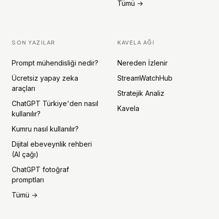
Tümü →
SON YAZILAR
KAVELA AĞI
Prompt mühendisliği nedir?
Nereden İzlenir
Ücretsiz yapay zeka
StreamWatchHub
araçları
Stratejik Analiz
ChatGPT Türkiye'den nasıl
Kavela
kullanılır?
Kumru nasıl kullanılır?
Dijital ebeveynlik rehberi
(AI çağı)
ChatGPT fotoğraf
promptları
Tümü →