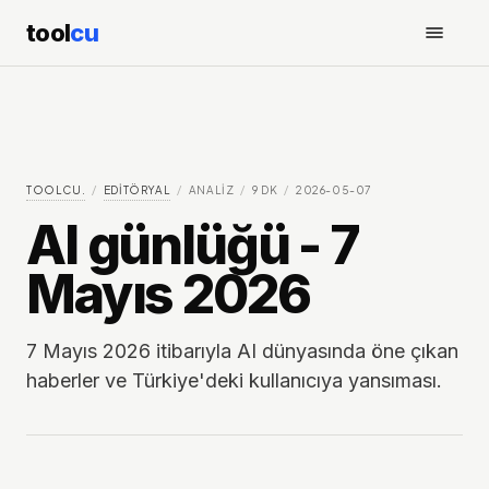
tool
cu
TOOLCU.
/
EDITÖRYAL
/
ANALIZ
/
9
DK
/
2026-05-07
AI günlüğü - 7
Mayıs 2026
7 Mayıs 2026 itibarıyla AI dünyasında öne çıkan
haberler ve Türkiye'deki kullanıcıya yansıması.