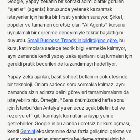
Google, yapay zekanın bir sonraki adımı olarak görülen
"ajanlar" (agents) konusunda yetenek kazanmak
isteyenler için harika bir fırsatı yeniden sunuyor. Şirket,
popüler ve tamamen ücretsiz olan "AI Agents" kursunu
uygulamalı bir öğrenme deneyimiyle tekrar başlattığını
duyurdu.
Small Business Trends'in bildirdiğine göre
, bu
kurs, katılımcılara sadece teorik bilgi vermekle kalmıyor,
aynı zamanda kendi yapay zeka ajanlarını oluşturmaları için
gerekli pratik becerileri de kazandırmayı hedefliyor.
Yapay zeka ajanları, basit sohbet botlarının çok ötesinde
bir teknoloji. Onlara sadece soru sormakla kalmaz, aynı
zamanda sizin adınıza belirli görevleri tamamlamalarını da
isteyebilirsiniz. Örneğin, "Bana önümüzdeki hafta sonu
için İstanbul'dan Antalya'ya en ucuz uçak biletini bul ve
rezerve et" gibi karmaşık komutları anlayıp yerine
getirebilirler. Google'ın bu alanda ücretsiz bir kurs açması,
kendi
Gemini
ekosistemine daha fazla geliştirici çekme ve
yapay zeka ajanları standardını belirleme stratejisinin bir