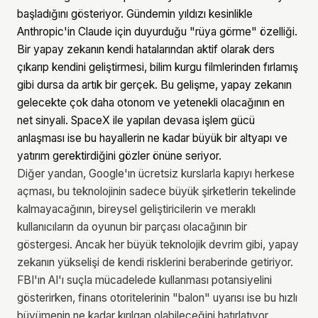
başladığını gösteriyor. Gündemin yıldızı kesinlikle
Anthropic'in Claude için duyurduğu "rüya görme" özelliği.
Bir yapay zekanın kendi hatalarından aktif olarak ders
çıkarıp kendini geliştirmesi, bilim kurgu filmlerinden fırlamış
gibi dursa da artık bir gerçek. Bu gelişme, yapay zekanın
gelecekte çok daha otonom ve yetenekli olacağının en
net sinyali. SpaceX ile yapılan devasa işlem gücü
anlaşması ise bu hayallerin ne kadar büyük bir altyapı ve
yatırım gerektirdiğini gözler önüne seriyor.
Diğer yandan, Google'ın ücretsiz kurslarla kapıyı herkese
açması, bu teknolojinin sadece büyük şirketlerin tekelinde
kalmayacağının, bireysel geliştiricilerin ve meraklı
kullanıcıların da oyunun bir parçası olacağının bir
göstergesi. Ancak her büyük teknolojik devrim gibi, yapay
zekanın yükselişi de kendi risklerini beraberinde getiriyor.
FBI'ın AI'ı suçla mücadelede kullanması potansiyelini
gösterirken, finans otoritelerinin "balon" uyarısı ise bu hızlı
büyümenin ne kadar kırılgan olabileceğini hatırlatıyor.