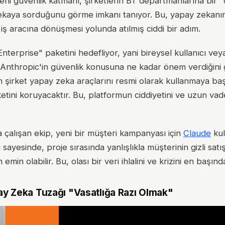
eni güvenlik katmanı, şirketlerin BT departmanlarına bir 
zekaya sorduğunu görme imkanı tanıyor. Bu, yapay zekanın
 iş aracına dönüşmesi yolunda atılmış ciddi bir adım.
erprise" paketini hedefliyor, yani bireysel kullanıcı ve
Anthropic'in güvenlik konusuna ne kadar önem verdiğini 
ğın şirket yapay zeka araçlarını resmi olarak kullanmaya ba
ketini koruyacaktır. Bu, platformun ciddiyetini ve uzun vade
 çalışan ekip, yeni bir müşteri kampanyası için
Claude
kul
i sayesinde, proje sırasında yanlışlıkla müşterinin gizli satı
n olabilir. Bu, olası bir veri ihlalini ve krizini en başınd
pay Zeka Tuzağı "Vasatlığa Razı Olmak"