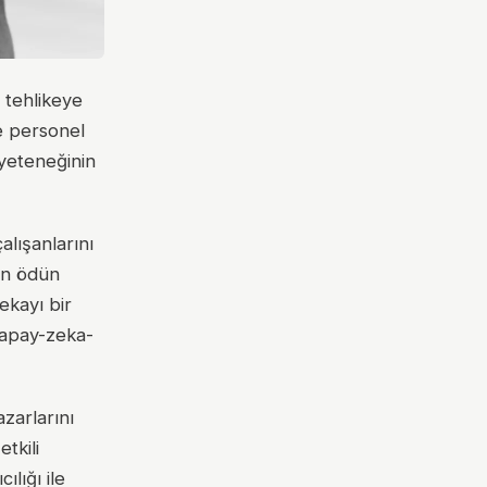
 tehlikeye
e personel
 yeteneğinin
alışanlarını
den ödün
ekayı bir
/yapay-zeka-
azarlarını
etkili
ılığı ile