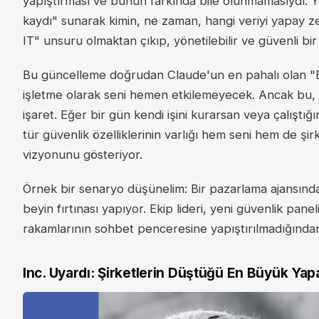
yapıştırması ve bunun farkında bile olunmamasıydı. Y
kaydı" sunarak kimin, ne zaman, hangi veriyi yapay 
IT" unsuru olmaktan çıkıp, yönetilebilir ve güvenli bir
Bu güncelleme doğrudan Claude'un en pahalı olan "Ent
işletme olarak seni hemen etkilemeyecek. Ancak bu, 
işaret. Eğer bir gün kendi işini kurarsan veya çalıştı
tür güvenlik özelliklerinin varlığı hem seni hem de şir
vizyonunu gösteriyor.
Örnek bir senaryo düşünelim: Bir pazarlama ajansında
beyin fırtınası yapıyor. Ekip lideri, yeni güvenlik panel
rakamlarının sohbet penceresine yapıştırılmadığından emi
Inc. Uyardı: Şirketlerin Düştüğü En Büyük Ya