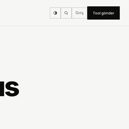
Giriş
Tool gönder
ıs