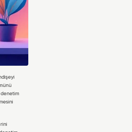
ndişeyi
ümünü
i denetim
mesini
rini