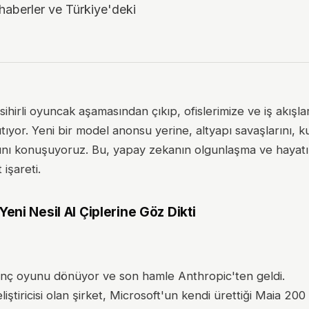
haberler ve Türkiye'deki
rli oyuncak aşamasından çıkıp, ofislerimize ve iş akışlar
ıtıyor. Yeni bir model anonsu yerine, altyapı savaşlarını, 
arını konuşuyoruz. Bu, yapay zekanın olgunlaşma ve hayatım
işareti.
Yeni Nesil AI Çiplerine Göz Dikti
anç oyunu dönüyor ve son hamle Anthropic'ten geldi.
iştiricisi olan şirket, Microsoft'un kendi ürettiği Maia 20