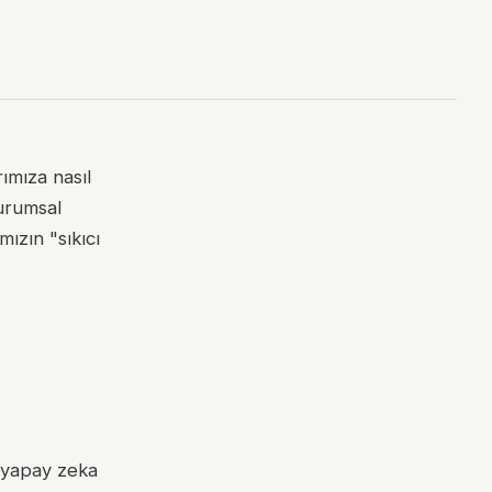
ımıza nasıl
kurumsal
ızın "sıkıcı
0 yapay zeka