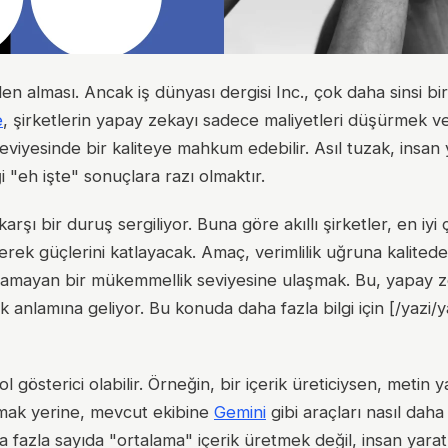
n alması. Ancak iş dünyası dergisi Inc., çok daha sinsi bir
e
, şirketlerin yapay zekayı sadece maliyetleri düşürmek v
seviyesinde bir kaliteye mahkum edebilir. Asıl tuzak, insan
 "eh işte" sonuçlara razı olmaktır.
rşı bir duruş sergiliyor. Buna göre akıllı şirketler, en iyi ç
erek güçlerini katlayacak. Amaç, verimlilik uğruna kalite
lamayan bir mükemmellik seviyesine ulaşmak. Bu, yapay z
k anlamına geliyor. Bu konuda daha fazla bilgi için [/yazi
l gösterici olabilir. Örneğin, bir içerik üreticiysen, metin y
rmak yerine, mevcut ekibine
Gemini
gibi araçları nasıl daha 
 fazla sayıda "ortalama" içerik üretmek değil, insan yaratıc