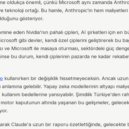
işme oldukça önemli, çünkü Microsoft aynı zamanda Anthro
ve teknoloji ortağı. Bu hamle, Anthropic'in hem maliyetle
olduğunu gösteriyor.
ne eden Nvidia'nın pahalı çipleri, AI şirketleri için en b
soft gibi devler, kendi özel çiplerini geliştirerek bu bağ
sı ve Microsoft ile masaya oturması, sektördeki güç denge
 içinse bu durum, kendi çiplerinin pazarda ne kadar rekab
de
kullanırken bir değişiklik hissetmeyeceksin. Ancak uzu
anlamına gelebilir. Yapay zeka modellerinin altyapı maliye
kullanım bedellerine yansıyabilir. Şimdilik Türkiye'den ra
un motor kaputunun altında yaşanan bu gelişmeler, gelece
yor.
larak Claude'a uzun bir raporu özetlettiğinde, gelecekte 