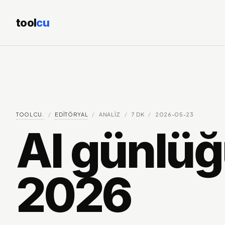
tool
cu
TOOLCU.
/
EDITÖRYAL
/
ANALIZ
/
7
DK
/
2026-05-23
AI günlüğ
2026