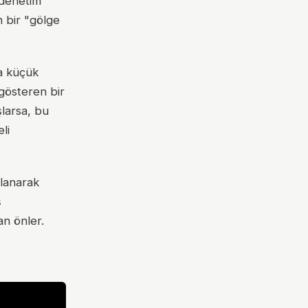
"denetim
 bir "gölge
ya küçük
gösteren bir
şlarsa, bu
li
lanarak
ş
an önler.