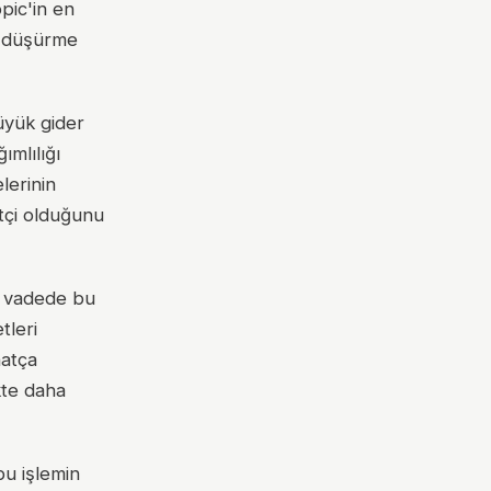
pic'in en
ri düşürme
üyük gider
ımlılığı
lerinin
etçi olduğunu
n vadede bu
tleri
hatça
kte daha
bu işlemin