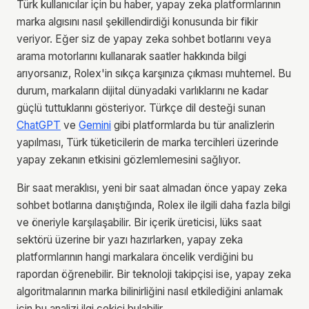
Türk kullanıcılar için bu haber, yapay zeka platformlarının
marka algısını nasıl şekillendirdiği konusunda bir fikir
veriyor. Eğer siz de yapay zeka sohbet botlarını veya
arama motorlarını kullanarak saatler hakkında bilgi
arıyorsanız, Rolex'in sıkça karşınıza çıkması muhtemel. Bu
durum, markaların dijital dünyadaki varlıklarını ne kadar
güçlü tuttuklarını gösteriyor. Türkçe dil desteği sunan
ChatGPT
ve
Gemini
gibi platformlarda bu tür analizlerin
yapılması, Türk tüketicilerin de marka tercihleri üzerinde
yapay zekanın etkisini gözlemlemesini sağlıyor.
Bir saat meraklısı, yeni bir saat almadan önce yapay zeka
sohbet botlarına danıştığında, Rolex ile ilgili daha fazla bilgi
ve öneriyle karşılaşabilir. Bir içerik üreticisi, lüks saat
sektörü üzerine bir yazı hazırlarken, yapay zeka
platformlarının hangi markalara öncelik verdiğini bu
rapordan öğrenebilir. Bir teknoloji takipçisi ise, yapay zeka
algoritmalarının marka bilinirliğini nasıl etkilediğini anlamak
için bu analizi ilgi çekici bulabilir.