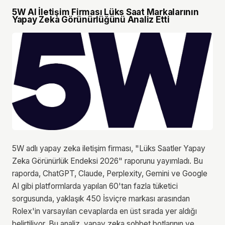
5W AI İletişim Firması Lüks Saat Markalarının
Yapay Zeka Görünürlüğünü Analiz Etti
5W adlı yapay zeka iletişim firması, "Lüks Saatler Yapay
Zeka Görünürlük Endeksi 2026" raporunu yayımladı. Bu
raporda, ChatGPT, Claude, Perplexity, Gemini ve Google
AI gibi platformlarda yapılan 60'tan fazla tüketici
sorgusunda, yaklaşık 450 İsviçre markası arasından
Rolex'in varsayılan cevaplarda en üst sırada yer aldığı
belirtiliyor. Bu analiz, yapay zeka sohbet botlarının ve