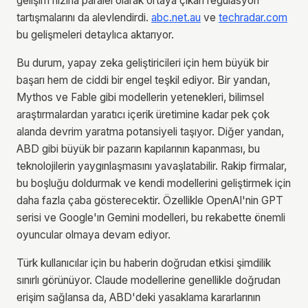
gelişim hızına paralel olarak ortaya çıkan regülasyon
tartışmalarını da alevlendirdi.
abc.net.au
ve
techradar.com
bu gelişmeleri detaylıca aktarıyor.
Bu durum, yapay zeka geliştiricileri için hem büyük bir
başarı hem de ciddi bir engel teşkil ediyor. Bir yandan,
Mythos ve Fable gibi modellerin yetenekleri, bilimsel
araştırmalardan yaratıcı içerik üretimine kadar pek çok
alanda devrim yaratma potansiyeli taşıyor. Diğer yandan,
ABD gibi büyük bir pazarın kapılarının kapanması, bu
teknolojilerin yaygınlaşmasını yavaşlatabilir. Rakip firmalar,
bu boşluğu doldurmak ve kendi modellerini geliştirmek için
daha fazla çaba gösterecektir. Özellikle OpenAI'nin GPT
serisi ve Google'ın Gemini modelleri, bu rekabette önemli
oyuncular olmaya devam ediyor.
Türk kullanıcılar için bu haberin doğrudan etkisi şimdilik
sınırlı görünüyor. Claude modellerine genellikle doğrudan
erişim sağlansa da, ABD'deki yasaklama kararlarının