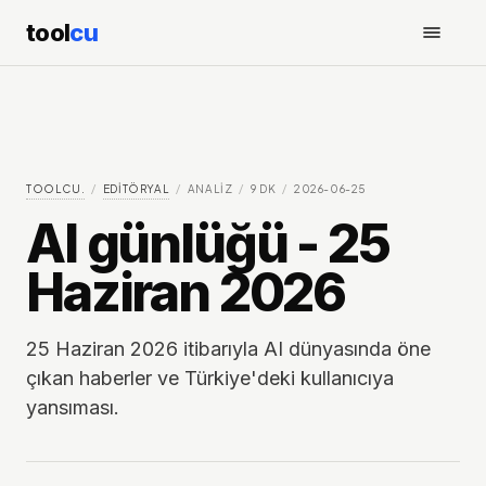
tool
cu
TOOLCU.
/
EDITÖRYAL
/
ANALIZ
/
9
DK
/
2026-06-25
AI günlüğü - 25
Haziran 2026
25 Haziran 2026 itibarıyla AI dünyasında öne
çıkan haberler ve Türkiye'deki kullanıcıya
yansıması.