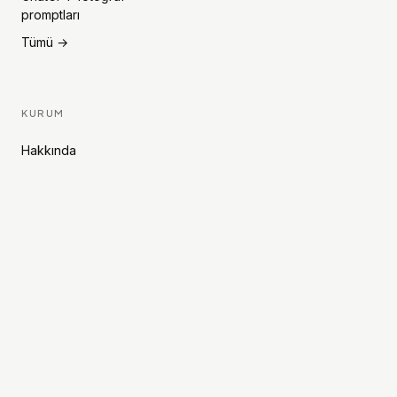
promptları
Tümü →
KURUM
Hakkında
Editöryal politika
Düzeltme politikası
İletişim
Yöntem
Sözlük
Tool gönder
Gizlilik & KVKK