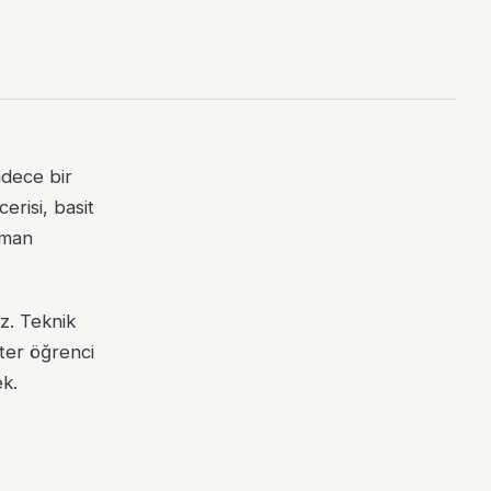
adece bir
erisi, basit
aman
ız. Teknik
ter öğrenci
ek.