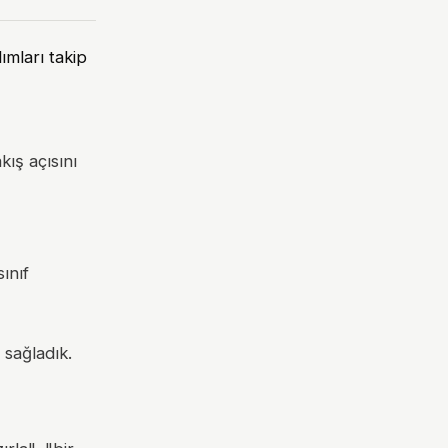
ımları takip
ış açısını
ınıf
sağladık.