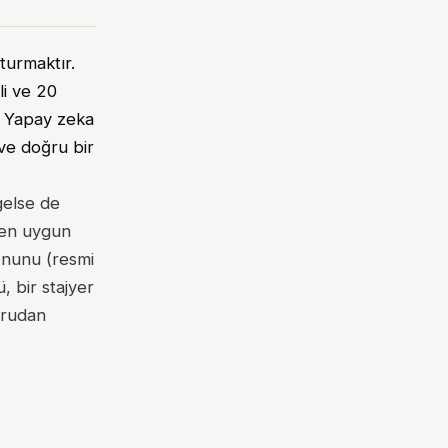
turmaktır.
li ve 20
r. Yapay zeka
 ve doğru bir
gelse de
 en uygun
onunu (resmi
, bir stajyer
ğrudan