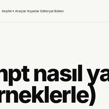
Keşfet
▾
Araçlar
Kıyaslar
Editöryal
Bülten
mpt nasıl ya
rneklerle)