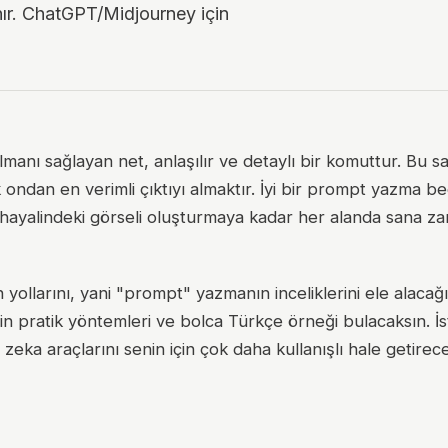
nır. ChatGPT/Midjourney için
manı sağlayan net, anlaşılır ve detaylı bir komuttur. Bu s
ndan en verimli çıktıyı almaktır. İyi bir prompt yazma bec
 hayalindeki görseli oluşturmaya kadar her alanda sana z
 yollarını, yani "prompt" yazmanın inceliklerini ele alacağ
n pratik yöntemleri ve bolca Türkçe örneği bulacaksın. İs
y zeka araçlarını senin için çok daha kullanışlı hale getirec