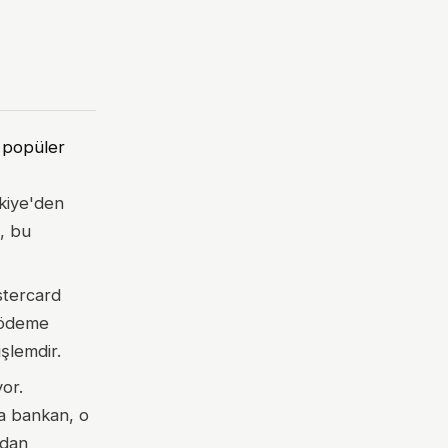
, popüler
kiye'den
a, bu
stercard
n ödeme
işlemdir.
or.
da bankan, o
ndan