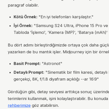
paragraf olabilir.
Kötü Örnek:
"En iyi telefonları karşılaştır."
İyi Örnek:
"Samsung S24 Ultra, iPhone 15 Pro ve Goo
Tabloda 'İşlemci', 'Kamera (MP)', 'Batarya (mAh)' 
Bu dört adımı birleştirdiğimizde ortaya çok daha güçl
yazarken de bu mantık işler. Midjourney için bir örne
Basit Prompt:
"Astronot"
Detaylı Prompt:
"Sinematik bir film karesi, detaylı
gerçekçi, 8K, f/1.8 diyafram açıklığı --ar 16:9"
Gördüğün gibi, detay seviyesi arttıkça sonuç üzerindek
terimlerini kullanmak, işini kolaylaştırabilir. Bu konuda
rehberimize
göz atabilirsin.