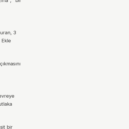
ırla", "bir
yuran, 3
r Ekle
 çıkmasını
çevreye
utlaka
it bir