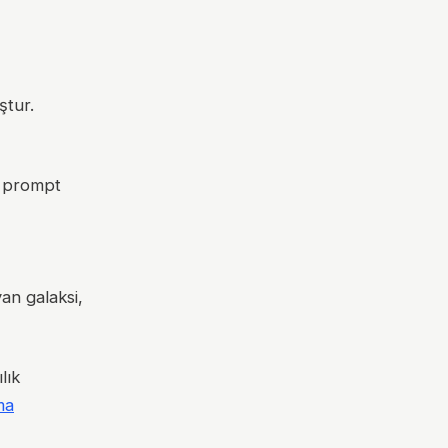
ştur.
n prompt
an galaksi,
lık
ma