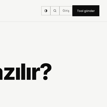
Giriş
Tool gönder
zılır?