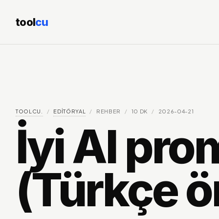
tool
cu
TOOLCU.
/
EDITÖRYAL
/
REHBER
/
10
DK
/
2026-04-21
İyi AI pro
(Türkçe ö