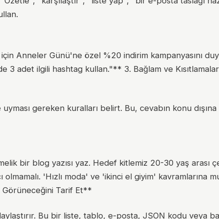
 "Özetle", "karşılaştır", "liste yap", "bir e-posta taslağı haz
llan.
bı için Anneler Günü'ne özel %20 indirim kampanyasını du
e 3 adet ilgili hashtag kullan."** 3. Bağlam ve Kısıtlamala
e uyması gereken kuralları belirt. Bu, cevabın konu dışına
elik bir blog yazısı yaz. Hedef kitlemiz 20-30 yaş arası 
cı olmamalı. 'Hızlı moda' ve 'ikinci el giyim' kavramlarına m
l Görüneceğini Tarif Et**
aylaştırır. Bu bir liste, tablo, e-posta, JSON kodu veya bas