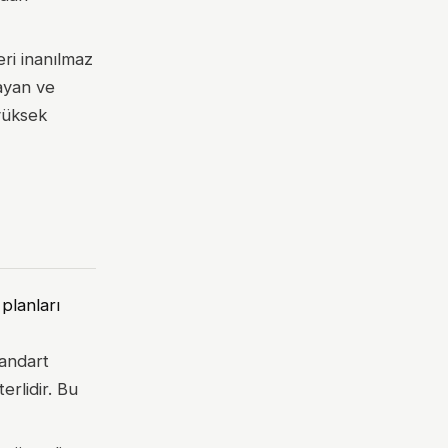
ri inanılmaz
layan ve
 yüksek
planları
tandart
erlidir. Bu