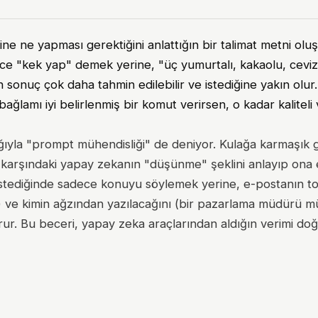
 ne yapması gerektiğini anlattığın bir talimat metni oluş
ece "kek yap" demek yerine, "üç yumurtalı, kakaolu, ceviz
n sonuç çok daha tahmin edilebilir ve istediğine yakın olu
bağlamı iyi belirlenmiş bir komut verirsen, o kadar kaliteli
ğıyla "prompt mühendisliği" de deniyor. Kulağa karmaşık 
n, karşındaki yapay zekanın "düşünme" şeklini anlayıp ona
istediğinde sadece konuyu söylemek yerine, e-postanın t
) ve kimin ağzından yazılacağını (bir pazarlama müdürü mü
rur. Bu beceri, yapay zeka araçlarından aldığın verimi do