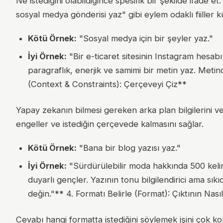
Ne istediğini olabildiğince spesifik bir şekilde ifade et.
sosyal medya gönderisi yaz" gibi eylem odaklı fiiller ku
Kötü Örnek:
"Sosyal medya için bir şeyler yaz."
İyi Örnek:
"Bir e-ticaret sitesinin Instagram hesa
paragraflık, enerjik ve samimi bir metin yaz. Metind
(Context & Constraints): Çerçeveyi Çiz**
Yapay zekanın bilmesi gereken arka plan bilgilerini v
engeller ve istediğin çerçevede kalmasını sağlar.
Kötü Örnek:
"Bana bir blog yazısı yaz."
İyi Örnek:
"Sürdürülebilir moda hakkında 500 kelim
duyarlı gençler. Yazının tonu bilgilendirici ama sıkı
değin."** 4. Formatı Belirle (Format): Çıktının Nası
Cevabı hangi formatta istediğini söylemek işini çok kol