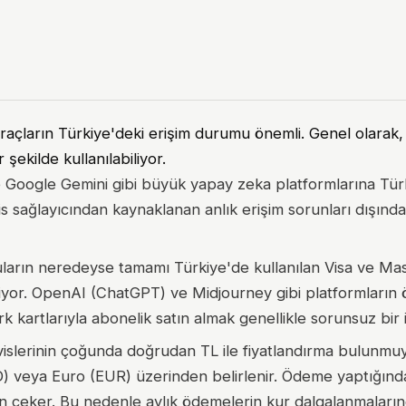
raçların Türkiye'deki erişim durumu önemli. Genel olarak
ekilde kullanılabiliyor.
Google Gemini gibi büyük yapay zeka platformlarına Tür
is sağlayıcından kaynaklanan anlık erişim sorunları dışınd
arın neredeyse tamamı Türkiye'de kullanılan Visa ve Ma
 ediyor. OpenAI (ChatGPT) ve Midjourney gibi platformları
rk kartlarıyla abonelik satın almak genellikle sorunsuz bir 
islerinin çoğunda doğrudan TL ile fiyatlandırma bulunmuy
SD) veya Euro (EUR) üzerinden belirlenir. Ödeme yaptığın
dan çeker. Bu nedenle aylık ödemelerin kur dalgalanmaları