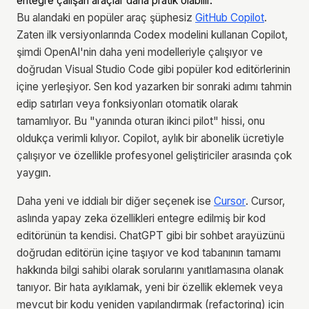
entegre çalışan araçlar daha pratik olabilir.
Bu alandaki en popüler araç şüphesiz
GitHub Copilot
.
Zaten ilk versiyonlarında Codex modelini kullanan Copilot,
şimdi OpenAI'nin daha yeni modelleriyle çalışıyor ve
doğrudan Visual Studio Code gibi popüler kod editörlerinin
içine yerleşiyor. Sen kod yazarken bir sonraki adımı tahmin
edip satırları veya fonksiyonları otomatik olarak
tamamlıyor. Bu "yanında oturan ikinci pilot" hissi, onu
oldukça verimli kılıyor. Copilot, aylık bir abonelik ücretiyle
çalışıyor ve özellikle profesyonel geliştiriciler arasında çok
yaygın.
Daha yeni ve iddialı bir diğer seçenek ise
Cursor
. Cursor,
aslında yapay zeka özellikleri entegre edilmiş bir kod
editörünün ta kendisi. ChatGPT gibi bir sohbet arayüzünü
doğrudan editörün içine taşıyor ve kod tabanının tamamı
hakkında bilgi sahibi olarak sorularını yanıtlamasına olanak
tanıyor. Bir hata ayıklamak, yeni bir özellik eklemek veya
mevcut bir kodu yeniden yapılandırmak (refactoring) için