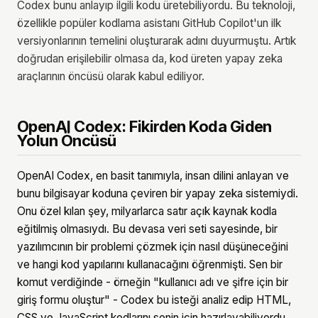
Codex bunu anlayıp ilgili kodu üretebiliyordu. Bu teknoloji,
özellikle popüler kodlama asistanı GitHub Copilot'un ilk
versiyonlarının temelini oluşturarak adını duyurmuştu. Artık
doğrudan erişilebilir olmasa da, kod üreten yapay zeka
araçlarının öncüsü olarak kabul ediliyor.
OpenAI Codex: Fikirden Koda Giden
Yolun Öncüsü
OpenAI Codex, en basit tanımıyla, insan dilini anlayan ve
bunu bilgisayar koduna çeviren bir yapay zeka sistemiydi.
Onu özel kılan şey, milyarlarca satır açık kaynak kodla
eğitilmiş olmasıydı. Bu devasa veri seti sayesinde, bir
yazılımcının bir problemi çözmek için nasıl düşüneceğini
ve hangi kod yapılarını kullanacağını öğrenmişti. Sen bir
komut verdiğinde - örneğin "kullanıcı adı ve şifre için bir
giriş formu oluştur" - Codex bu isteği analiz edip HTML,
CSS ve JavaScript kodlarını senin için hazırlayabiliyordu.