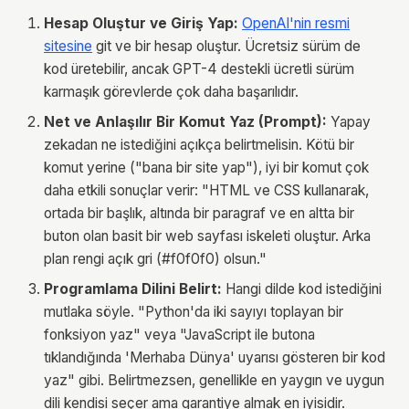
Hesap Oluştur ve Giriş Yap:
OpenAI'nin resmi
sitesine
git ve bir hesap oluştur. Ücretsiz sürüm de
kod üretebilir, ancak GPT-4 destekli ücretli sürüm
karmaşık görevlerde çok daha başarılıdır.
Net ve Anlaşılır Bir Komut Yaz (Prompt):
Yapay
zekadan ne istediğini açıkça belirtmelisin. Kötü bir
komut yerine ("bana bir site yap"), iyi bir komut çok
daha etkili sonuçlar verir: "HTML ve CSS kullanarak,
ortada bir başlık, altında bir paragraf ve en altta bir
buton olan basit bir web sayfası iskeleti oluştur. Arka
plan rengi açık gri (#f0f0f0) olsun."
Programlama Dilini Belirt:
Hangi dilde kod istediğini
mutlaka söyle. "Python'da iki sayıyı toplayan bir
fonksiyon yaz" veya "JavaScript ile butona
tıklandığında 'Merhaba Dünya' uyarısı gösteren bir kod
yaz" gibi. Belirtmezsen, genellikle en yaygın ve uygun
dili kendisi seçer ama garantiye almak en iyisidir.