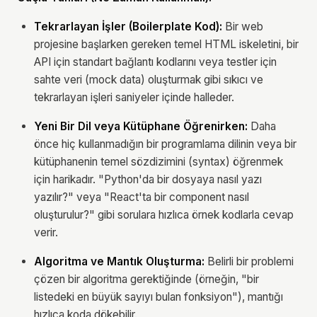
Tekrarlayan İşler (Boilerplate Kod):
Bir web
projesine başlarken gereken temel HTML iskeletini, bir
API için standart bağlantı kodlarını veya testler için
sahte veri (mock data) oluşturmak gibi sıkıcı ve
tekrarlayan işleri saniyeler içinde halleder.
Yeni Bir Dil veya Kütüphane Öğrenirken:
Daha
önce hiç kullanmadığın bir programlama dilinin veya bir
kütüphanenin temel sözdizimini (syntax) öğrenmek
için harikadır. "Python'da bir dosyaya nasıl yazı
yazılır?" veya "React'ta bir component nasıl
oluşturulur?" gibi sorulara hızlıca örnek kodlarla cevap
verir.
Algoritma ve Mantık Oluşturma:
Belirli bir problemi
çözen bir algoritma gerektiğinde (örneğin, "bir
listedeki en büyük sayıyı bulan fonksiyon"), mantığı
hızlıca koda dökebilir.