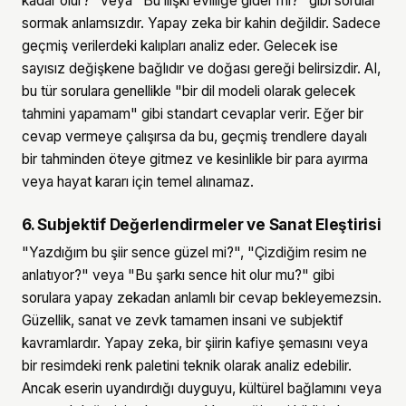
kadar olur?" veya "Bu ilişki evliliğe gider mi?" gibi sorular
sormak anlamsızdır. Yapay zeka bir kahin değildir. Sadece
geçmiş verilerdeki kalıpları analiz eder. Gelecek ise
sayısız değişkene bağlıdır ve doğası gereği belirsizdir. AI,
bu tür sorulara genellikle "bir dil modeli olarak gelecek
tahmini yapamam" gibi standart cevaplar verir. Eğer bir
cevap vermeye çalışırsa da bu, geçmiş trendlere dayalı
bir tahminden öteye gitmez ve kesinlikle bir para ayırma
veya hayat kararı için temel alınamaz.
6. Subjektif Değerlendirmeler ve Sanat Eleştirisi
"Yazdığım bu şiir sence güzel mi?", "Çizdiğim resim ne
anlatıyor?" veya "Bu şarkı sence hit olur mu?" gibi
sorulara yapay zekadan anlamlı bir cevap bekleyemezsin.
Güzellik, sanat ve zevk tamamen insani ve subjektif
kavramlardır. Yapay zeka, bir şiirin kafiye şemasını veya
bir resimdeki renk paletini teknik olarak analiz edebilir.
Ancak eserin uyandırdığı duyguyu, kültürel bağlamını veya