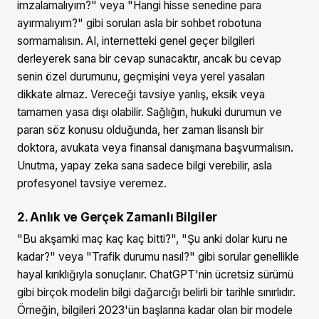
imzalamalıyım?" veya "Hangi hisse senedine para
ayırmalıyım?" gibi soruları asla bir sohbet robotuna
sormamalısın. AI, internetteki genel geçer bilgileri
derleyerek sana bir cevap sunacaktır, ancak bu cevap
senin özel durumunu, geçmişini veya yerel yasaları
dikkate almaz. Vereceği tavsiye yanlış, eksik veya
tamamen yasa dışı olabilir. Sağlığın, hukuki durumun ve
paran söz konusu olduğunda, her zaman lisanslı bir
doktora, avukata veya finansal danışmana başvurmalısın.
Unutma, yapay zeka sana sadece bilgi verebilir, asla
profesyonel tavsiye veremez.
2. Anlık ve Gerçek Zamanlı Bilgiler
"Bu akşamki maç kaç kaç bitti?", "Şu anki dolar kuru ne
kadar?" veya "Trafik durumu nasıl?" gibi sorular genellikle
hayal kırıklığıyla sonuçlanır. ChatGPT'nin ücretsiz sürümü
gibi birçok modelin bilgi dağarcığı belirli bir tarihle sınırlıdır.
Örneğin, bilgileri 2023'ün başlarına kadar olan bir modele