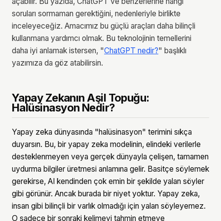
açabilir. Bu yazıda, ChatGPT ve benzerlerine hangi
soruları sormaman gerektiğini, nedenleriyle birlikte
inceleyeceğiz. Amacımız bu güçlü araçları daha bilinçli
kullanmana yardımcı olmak. Bu teknolojinin temellerini
daha iyi anlamak istersen, "
ChatGPT nedir?
" başlıklı
yazımıza da göz atabilirsin.
Yapay Zekanın Aşil Topuğu:
Halüsinasyon Nedir?
Yapay zeka dünyasında "halüsinasyon" terimini sıkça
duyarsın. Bu, bir yapay zeka modelinin, elindeki verilerle
desteklenmeyen veya gerçek dünyayla çelişen, tamamen
uydurma bilgiler üretmesi anlamına gelir. Basitçe söylemek
gerekirse, AI kendinden çok emin bir şekilde yalan söyler
gibi görünür. Ancak burada bir niyet yoktur. Yapay zeka,
insan gibi bilinçli bir varlık olmadığı için yalan söyleyemez.
O sadece bir sonraki kelimeyi tahmin etmeye