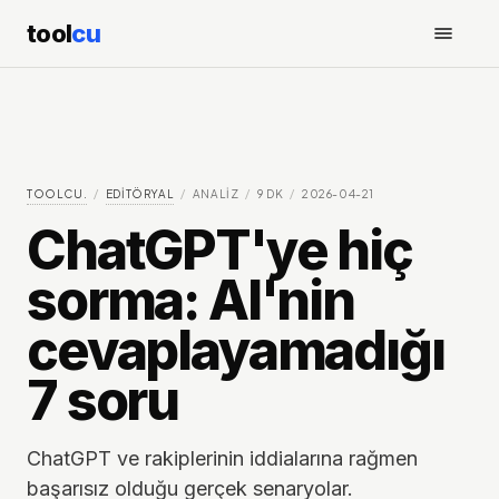
tool
cu
TOOLCU.
/
EDITÖRYAL
/
ANALIZ
/
9
DK
/
2026-04-21
ChatGPT'ye hiç
sorma: AI'nin
cevaplayamadığı
7 soru
ChatGPT ve rakiplerinin iddialarına rağmen
başarısız olduğu gerçek senaryolar.