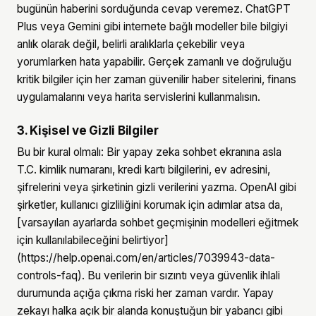
bugünün haberini sorduğunda cevap veremez. ChatGPT
Plus veya Gemini gibi internete bağlı modeller bile bilgiyi
anlık olarak değil, belirli aralıklarla çekebilir veya
yorumlarken hata yapabilir. Gerçek zamanlı ve doğruluğu
kritik bilgiler için her zaman güvenilir haber sitelerini, finans
uygulamalarını veya harita servislerini kullanmalısın.
3. Kişisel ve Gizli Bilgiler
Bu bir kural olmalı: Bir yapay zeka sohbet ekranına asla
T.C. kimlik numaranı, kredi kartı bilgilerini, ev adresini,
şifrelerini veya şirketinin gizli verilerini yazma. OpenAI gibi
şirketler, kullanıcı gizliliğini korumak için adımlar atsa da,
[varsayılan ayarlarda sohbet geçmişinin modelleri eğitmek
için kullanılabileceğini belirtiyor]
(https://help.openai.com/en/articles/7039943-data-
controls-faq). Bu verilerin bir sızıntı veya güvenlik ihlali
durumunda açığa çıkma riski her zaman vardır. Yapay
zekayı halka açık bir alanda konuştuğun bir yabancı gibi