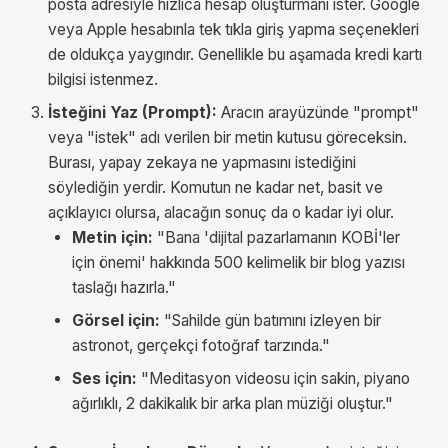
posta adresiyle hızlıca hesap oluşturmanı ister. Google
veya Apple hesabınla tek tıkla giriş yapma seçenekleri
de oldukça yaygındır. Genellikle bu aşamada kredi kartı
bilgisi istenmez.
İsteğini Yaz (Prompt):
Aracın arayüzünde "prompt"
veya "istek" adı verilen bir metin kutusu göreceksin.
Burası, yapay zekaya ne yapmasını istediğini
söylediğin yerdir. Komutun ne kadar net, basit ve
açıklayıcı olursa, alacağın sonuç da o kadar iyi olur.
Metin için:
"Bana 'dijital pazarlamanın KOBİ'ler
için önemi' hakkında 500 kelimelik bir blog yazısı
taslağı hazırla."
Görsel için:
"Sahilde gün batımını izleyen bir
astronot, gerçekçi fotoğraf tarzında."
Ses için:
"Meditasyon videosu için sakin, piyano
ağırlıklı, 2 dakikalık bir arka plan müziği oluştur."