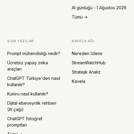
AI günlüğü - 1 Ağustos 2026
Tümü →
SON YAZILAR
KAVELA AĞI
Prompt mühendisliği nedir?
Nereden İzlenir
Ücretsiz yapay zeka
StreamWatchHub
araçları
Stratejik Analiz
ChatGPT Türkiye'den nasıl
Kavela
kullanılır?
Kumru nasıl kullanılır?
Dijital ebeveynlik rehberi
(AI çağı)
ChatGPT fotoğraf
promptları