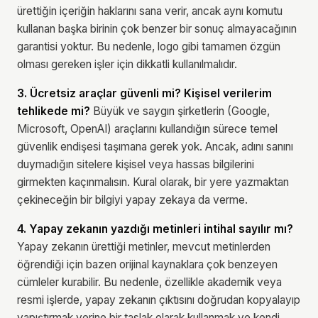
ürettiğin içeriğin haklarını sana verir, ancak aynı komutu
kullanan başka birinin çok benzer bir sonuç almayacağının
garantisi yoktur. Bu nedenle, logo gibi tamamen özgün
olması gereken işler için dikkatli kullanılmalıdır.
3. Ücretsiz araçlar güvenli mi? Kişisel verilerim
tehlikede mi?
Büyük ve saygın şirketlerin (Google,
Microsoft, OpenAI) araçlarını kullandığın sürece temel
güvenlik endişesi taşımana gerek yok. Ancak, adını sanını
duymadığın sitelere kişisel veya hassas bilgilerini
girmekten kaçınmalısın. Kural olarak, bir yere yazmaktan
çekineceğin bir bilgiyi yapay zekaya da verme.
4. Yapay zekanın yazdığı metinleri intihal sayılır mı?
Yapay zekanın ürettiği metinler, mevcut metinlerden
öğrendiği için bazen orijinal kaynaklara çok benzeyen
cümleler kurabilir. Bu nedenle, özellikle akademik veya
resmi işlerde, yapay zekanın çıktısını doğrudan kopyalayıp
yapıştırmak yerine bir taslak olarak kullanmak ve kendi