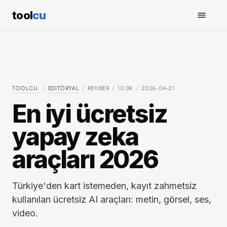
tool
cu
TOOLCU.
/
EDITÖRYAL
/
REHBER
/
10
DK
/
2026-04-21
En iyi ücretsiz
yapay zeka
araçları 2026
Türkiye'den kart istemeden, kayıt zahmetsiz
kullanılan ücretsiz AI araçları: metin, görsel, ses,
video.