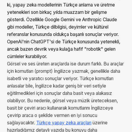
ki, yapay zeka modellerinin Türkçe anlama ve üretme
yetenekleri son birkaç yılda muazzam bir gelişme
gösterdi. Özellikle Google Gemini ve Anthropic Claude
gibi modeller, Türkçe dilbilgisi, deyimler ve kültürel
referanslar konusunda oldukça başarılı sonuçlar veriyor.
OpenAI'nin ChatGPT'si de Türkçe konusunda yetenekli,
ancak bazen devrik veya kulağa hafif "robotik" gelen
cümleler kurabiliyor.
Görsel ve ses üreten araçlarda ise durum farklı. Bu araçlar
için komutları (prompt) İngilizce yazmak, genellikle daha
isabetli ve yaratıcı sonuçlar veriyor. Türkçe komutları
anlasalar bile, İngilizce kadar geniş bir veri setiyle
eğitilmedikleri için sonuçlar daha basit veya alakasız
olabiliyor. Bu nedenle, görsel veya müzik üreteceksen,
basit bir çeviri aracı kullanarak komutlarını İngilizceye
çevirip araca o şekilde vermen en iyi sonucu
sağlayacaktır.
Türkçe yapay zeka araçları
üzerine
hazırladığımız detaylı yazıda bu konuyu daha