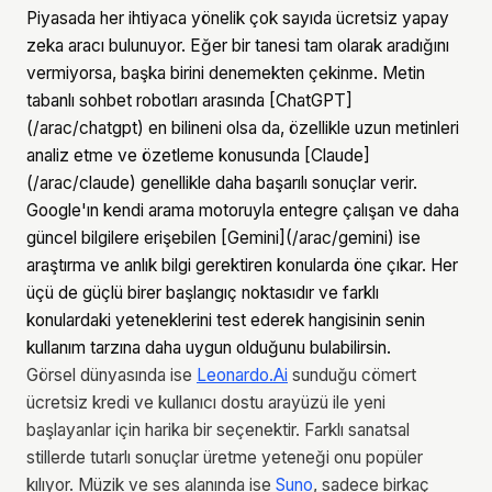
Piyasada her ihtiyaca yönelik çok sayıda ücretsiz yapay
zeka aracı bulunuyor. Eğer bir tanesi tam olarak aradığını
vermiyorsa, başka birini denemekten çekinme. Metin
tabanlı sohbet robotları arasında [ChatGPT]
(/arac/chatgpt) en bilineni olsa da, özellikle uzun metinleri
analiz etme ve özetleme konusunda [Claude]
(/arac/claude) genellikle daha başarılı sonuçlar verir.
Google'ın kendi arama motoruyla entegre çalışan ve daha
güncel bilgilere erişebilen [Gemini](/arac/gemini) ise
araştırma ve anlık bilgi gerektiren konularda öne çıkar. Her
üçü de güçlü birer başlangıç noktasıdır ve farklı
konulardaki yeteneklerini test ederek hangisinin senin
kullanım tarzına daha uygun olduğunu bulabilirsin.
Görsel dünyasında ise
Leonardo.Ai
sunduğu cömert
ücretsiz kredi ve kullanıcı dostu arayüzü ile yeni
başlayanlar için harika bir seçenektir. Farklı sanatsal
stillerde tutarlı sonuçlar üretme yeteneği onu popüler
kılıyor. Müzik ve ses alanında ise
Suno
, sadece birkaç