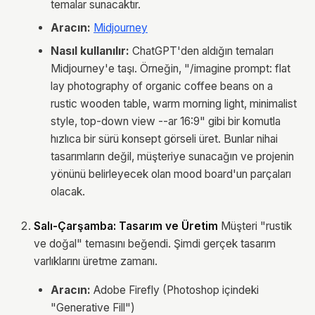
temalar sunacaktır.
Aracın:
Midjourney
Nasıl kullanılır:
ChatGPT'den aldığın temaları
Midjourney'e taşı. Örneğin, "/imagine prompt: flat
lay photography of organic coffee beans on a
rustic wooden table, warm morning light, minimalist
style, top-down view --ar 16:9" gibi bir komutla
hızlıca bir sürü konsept görseli üret. Bunlar nihai
tasarımların değil, müşteriye sunacağın ve projenin
yönünü belirleyecek olan mood board'un parçaları
olacak.
Salı-Çarşamba: Tasarım ve Üretim
Müşteri "rustik
ve doğal" temasını beğendi. Şimdi gerçek tasarım
varlıklarını üretme zamanı.
Aracın:
Adobe Firefly (Photoshop içindeki
"Generative Fill")