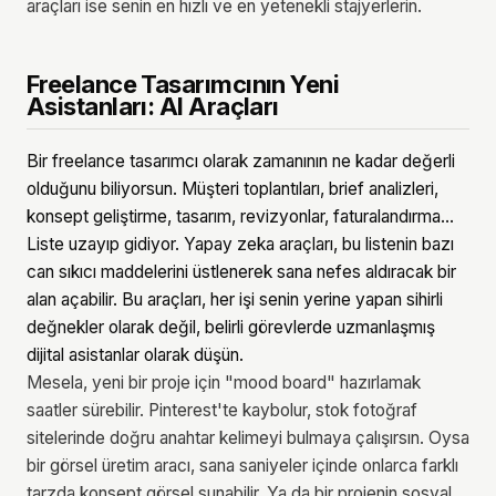
araçları ise senin en hızlı ve en yetenekli stajyerlerin.
Freelance Tasarımcının Yeni
Asistanları: AI Araçları
Bir freelance tasarımcı olarak zamanının ne kadar değerli
olduğunu biliyorsun. Müşteri toplantıları, brief analizleri,
konsept geliştirme, tasarım, revizyonlar, faturalandırma...
Liste uzayıp gidiyor. Yapay zeka araçları, bu listenin bazı
can sıkıcı maddelerini üstlenerek sana nefes aldıracak bir
alan açabilir. Bu araçları, her işi senin yerine yapan sihirli
değnekler olarak değil, belirli görevlerde uzmanlaşmış
dijital asistanlar olarak düşün.
Mesela, yeni bir proje için "mood board" hazırlamak
saatler sürebilir. Pinterest'te kaybolur, stok fotoğraf
sitelerinde doğru anahtar kelimeyi bulmaya çalışırsın. Oysa
bir görsel üretim aracı, sana saniyeler içinde onlarca farklı
tarzda konsept görsel sunabilir. Ya da bir projenin sosyal