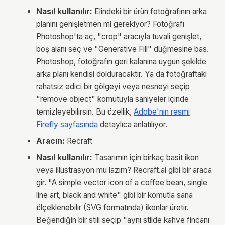
Nasıl kullanılır:
Elindeki bir ürün fotoğrafının arka
planını genişletmen mi gerekiyor? Fotoğrafı
Photoshop'ta aç, "crop" aracıyla tuvali genişlet,
boş alanı seç ve "Generative Fill" düğmesine bas.
Photoshop, fotoğrafın geri kalanına uygun şekilde
arka planı kendisi dolduracaktır. Ya da fotoğraftaki
rahatsız edici bir gölgeyi veya nesneyi seçip
"remove object" komutuyla saniyeler içinde
temizleyebilirsin. Bu özellik,
Adobe'nin resmi
Firefly sayfasında
detaylıca anlatılıyor.
Aracın:
Recraft
Nasıl kullanılır:
Tasarımın için birkaç basit ikon
veya illüstrasyon mu lazım? Recraft.ai gibi bir araca
gir. "A simple vector icon of a coffee bean, single
line art, black and white" gibi bir komutla sana
ölçeklenebilir (SVG formatında) ikonlar üretir.
Beğendiğin bir stili seçip "aynı stilde kahve fincanı