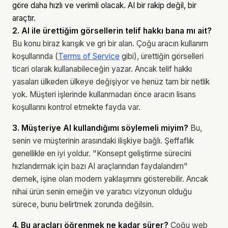
göre daha hızlı ve verimli olacak. AI bir rakip değil, bir
araçtır.
2. AI ile ürettiğim görsellerin telif hakkı bana mı ait?
Bu konu biraz karışık ve gri bir alan. Çoğu aracın kullanım
koşullarında (
Terms of Service
gibi), ürettiğin görselleri
ticari olarak kullanabileceğin yazar. Ancak telif hakkı
yasaları ülkeden ülkeye değişiyor ve henüz tam bir netlik
yok. Müşteri işlerinde kullanmadan önce aracın lisans
koşullarını kontrol etmekte fayda var.
3. Müşteriye AI kullandığımı söylemeli miyim?
Bu,
senin ve müşterinin arasındaki ilişkiye bağlı. Şeffaflık
genellikle en iyi yoldur. "Konsept geliştirme sürecini
hızlandırmak için bazı AI araçlarından faydalandım"
demek, işine olan modern yaklaşımını gösterebilir. Ancak
nihai ürün senin emeğin ve yaratıcı vizyonun olduğu
sürece, bunu belirtmek zorunda değilsin.
4. Bu araçları öğrenmek ne kadar sürer?
Çoğu web