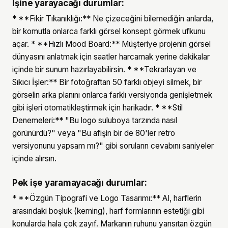
İşine yarayacağı durumlar:
* **Fikir Tıkanıklığı:** Ne çizeceğini bilemediğin anlarda,
bir komutla onlarca farklı görsel konsept görmek ufkunu
açar. * **Hızlı Mood Board:** Müşteriye projenin görsel
dünyasını anlatmak için saatler harcamak yerine dakikalar
içinde bir sunum hazırlayabilirsin. * **Tekrarlayan ve
Sıkıcı İşler:** Bir fotoğraftan 50 farklı objeyi silmek, bir
görselin arka planını onlarca farklı versiyonda genişletmek
gibi işleri otomatikleştirmek için harikadır. * **Stil
Denemeleri:** "Bu logo suluboya tarzında nasıl
görünürdü?" veya "Bu afişin bir de 80'ler retro
versiyonunu yapsam mı?" gibi soruların cevabını saniyeler
içinde alırsın.
Pek işe yaramayacağı durumlar:
* **Özgün Tipografi ve Logo Tasarımı:** AI, harflerin
arasındaki boşluk (kerning), harf formlarının estetiği gibi
konularda hala çok zayıf. Markanın ruhunu yansıtan özgün