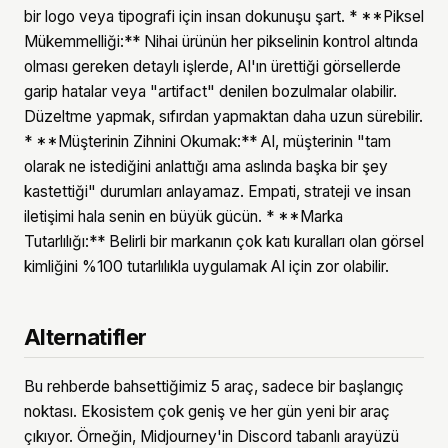
bir logo veya tipografi için insan dokunuşu şart. * **Piksel
Mükemmelliği:** Nihai ürünün her pikselinin kontrol altında
olması gereken detaylı işlerde, AI'ın ürettiği görsellerde
garip hatalar veya "artifact" denilen bozulmalar olabilir.
Düzeltme yapmak, sıfırdan yapmaktan daha uzun sürebilir.
* **Müşterinin Zihnini Okumak:** AI, müşterinin "tam
olarak ne istediğini anlattığı ama aslında başka bir şey
kastettiği" durumları anlayamaz. Empati, strateji ve insan
iletişimi hala senin en büyük gücün. * **Marka
Tutarlılığı:** Belirli bir markanın çok katı kuralları olan görsel
kimliğini %100 tutarlılıkla uygulamak AI için zor olabilir.
Alternatifler
Bu rehberde bahsettiğimiz 5 araç, sadece bir başlangıç
noktası. Ekosistem çok geniş ve her gün yeni bir araç
çıkıyor. Örneğin, Midjourney'in Discord tabanlı arayüzü