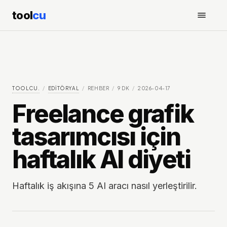
tool
cu
TOOLCU.
/
EDITÖRYAL
/
REHBER
/
9
DK
/
2026-04-17
Freelance grafik
tasarımcısı için
haftalık AI diyeti
Haftalık iş akışına 5 AI aracı nasıl yerleştirilir.