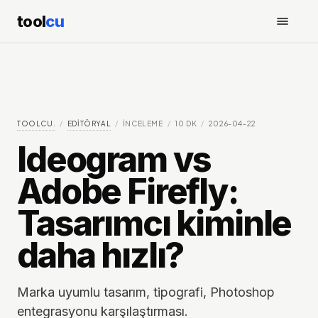
tool
cu
TOOLCU.
/
EDITÖRYAL
/
İNCELEME
/
10
DK
/
2026-04-22
Ideogram vs
Adobe Firefly:
Tasarımcı kiminle
daha hızlı?
Marka uyumlu tasarım, tipografi, Photoshop
entegrasyonu karşılaştırması.