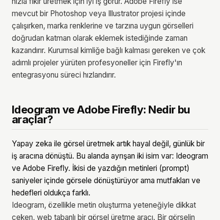
hızla fikir üretmek için iyi iş görür. Adobe Firefly ise
mevcut bir Photoshop veya Illustrator projesi içinde
çalışırken, marka renklerine ve tarzına uygun görselleri
doğrudan katman olarak eklemek istediğinde zaman
kazandırır. Kurumsal kimliğe bağlı kalması gereken ve çok
adımlı projeler yürüten profesyoneller için Firefly'ın
entegrasyonu süreci hızlandırır.
Ideogram ve Adobe Firefly: Nedir bu
araçlar?
Yapay zeka ile görsel üretmek artık hayal değil, günlük bir
iş aracına dönüştü. Bu alanda ayrışan iki isim var: Ideogram
ve Adobe Firefly. İkisi de yazdığın metinleri (prompt)
saniyeler içinde görsele dönüştürüyor ama mutfakları ve
hedefleri oldukça farklı.
Ideogram, özellikle metin oluşturma yeteneğiyle dikkat
çeken, web tabanlı bir görsel üretme aracı. Bir görselin