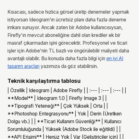
Kısacası, sadece hızlıca görsel üretip denemeler yapmak
istiyorsan Ideogram'ın ücretsiz planı daha fazla deneme
imkanı sunuyor. Ancak zaten bir Adobe kullanıcısıysan,
Firefly'ın mevcut aboneliğine dahil olan krediler ek bir
masraf çıkarmadan işini görecektir. Profesyonel ve ticari
işler için Adobe'nin TL bazlı ve öngörülebilir maliyeti daha
avantajlı olabilir. Bu konuda daha fazla bilgi için
en iyi AI
tasarım araçları
yazımıza da göz atabilirsin.
Teknik karşılaştırma tablosu
| Özellik | Ideogram | Adobe Firefly | | :--- | :--- | :--- | |
**Model** | Ideogram 1.0 | Firefly Image 3 | |
**Tipografi Yeteneği** | Çok Yüksek | Orta | |
**Photoshop Entegrasyonu** | Yok | Derin (Üretken
Dolgu vb.) | | **Ticari Kullanım Güvenliği** | Kullanıcı
Sorumluluğunda | Yüksek (Adobe Stock ile eğitildi) | |
**API Erişimi** | Henüz Yok | Var (Geliştiriciler için) | |