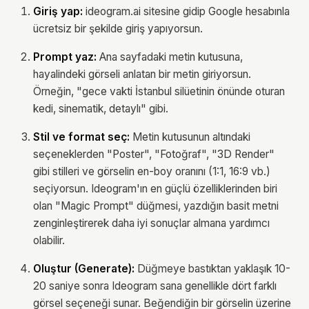
Giriş yap:
ideogram.ai sitesine gidip Google hesabınla
ücretsiz bir şekilde giriş yapıyorsun.
Prompt yaz:
Ana sayfadaki metin kutusuna,
hayalindeki görseli anlatan bir metin giriyorsun.
Örneğin, "gece vakti İstanbul silüetinin önünde oturan
kedi, sinematik, detaylı" gibi.
Stil ve format seç:
Metin kutusunun altındaki
seçeneklerden "Poster", "Fotoğraf", "3D Render"
gibi stilleri ve görselin en-boy oranını (1:1, 16:9 vb.)
seçiyorsun. Ideogram'ın en güçlü özelliklerinden biri
olan "Magic Prompt" düğmesi, yazdığın basit metni
zenginleştirerek daha iyi sonuçlar almana yardımcı
olabilir.
Oluştur (Generate):
Düğmeye bastıktan yaklaşık 10-
20 saniye sonra Ideogram sana genellikle dört farklı
görsel seçeneği sunar. Beğendiğin bir görselin üzerine