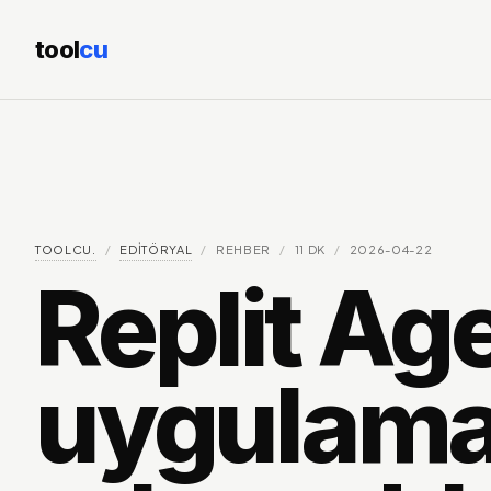
tool
cu
TOOLCU.
/
EDITÖRYAL
/
REHBER
/
11
DK
/
2026-04-22
Replit Age
uygulama