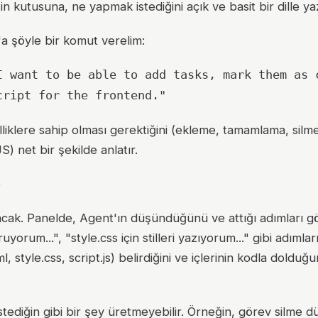
tin kutusuna, ne yapmak istediğini açık ve basit bir dille y
'a şöyle bir komut verelim:
I want to be able to add tasks, mark them as 
cript for the frontend."
elliklere sahip olması gerektiğini (ekleme, tamamlama, silm
S) net bir şekilde anlatır.
e
ak. Panelde, Agent'ın düşündüğünü ve attığı adımları gö
orum...", "style.css için stilleri yazıyorum..." gibi adımlar
, style.css, script.js) belirdiğini ve içlerinin kodla dolduğ
stediğin gibi bir şey üretmeyebilir. Örneğin, görev silme 