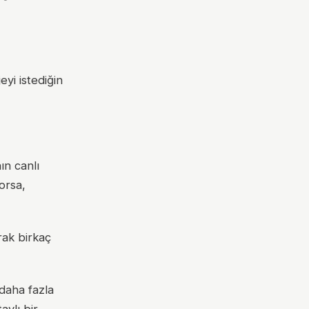
eyi istediğin
n canlı
orsa,
rak birkaç
daha fazla