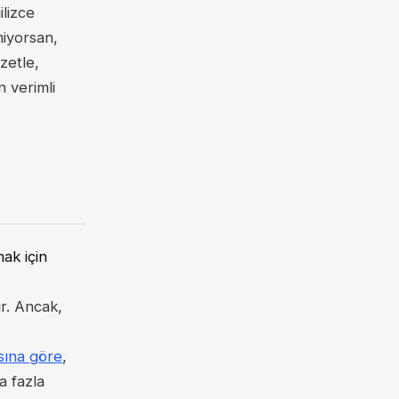
ilizce
lmiyorsan,
zetle,
 verimli
mak için
ür. Ancak,
asına göre
,
a fazla