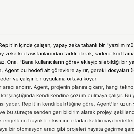
Replit'in içinde çalışan, yapay zeka tabanlı bir "yazılım mü
ay zeka kod asistanlarından farklı olarak, sadece kod ta
z. Ona, "Bana kullanıcıların görev ekleyip silebildiği bir y
de, Agent bu hedefi alt görevlere ayırır, gerekli dosyaları
 eder ve çalışır bir uygulama ortaya koyar.
acı andırır. Agent, projenin planını çıkarır, hangi teknolo
le karşılaştığında kendi kendine çözüm bulmaya çalışır. Bu 
ı yapar. Replit'in kendi belirttiğine göre, Agent'lar uzun 
bu süreçte senden geri bildirim alarak projeyi şekillendir
k engellerin büyük bir kısmını ortadan kaldırmayı hedefle
ya bir otomasyon aracı gibi projeleri hayata geçirme şans