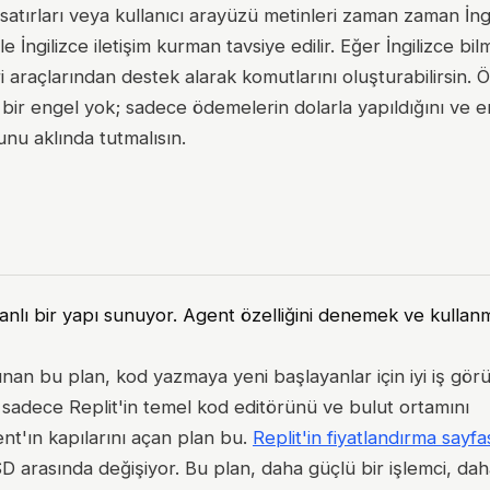
 satırları veya kullanıcı arayüzü metinleri zaman zaman İng
ile İngilizce iletişim kurman tavsiye edilir. Eğer İngilizce bi
i araçlarından destek alarak komutlarını oluşturabilirsin. Ö
r engel yok; sadece ödemelerin dolarla yapıldığını ve en
unu aklında tutmalısın.
atmanlı bir yapı sunuyor. Agent özelliğini denemek ve kullan
sunan bu plan, kod yazmaya yeni başlayanlar için iyi iş gör
 sadece Replit'in temel kod editörünü ve bulut ortamını
gent'ın kapılarını açan plan bu.
Replit'in fiyatlandırma sayf
SD arasında değişiyor. Bu plan, daha güçlü bir işlemci, dah