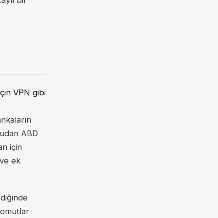
aylı bir
çin VPN gibi
ankaların
oğrudan ABD
n için
 ve ek
rdiğinde
komutlar