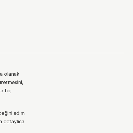
na olanak
üretmesini,
ya hiç
ceğini adım
a detaylıca