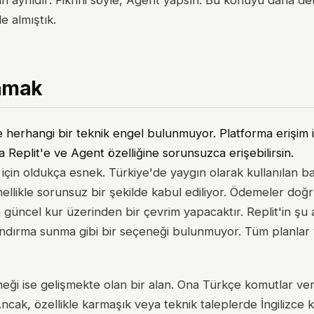
n aynıdır: Fikrini söyle, Agent yapsın. Bu konuyu daha det
e almıştık.
anmak
e herhangi bir teknik engel bulunmuyor. Platforma erişim i
a Replit'e ve Agent özelliğine sorunsuzca erişebilirsin.
için oldukça esnek. Türkiye'de yaygın olarak kullanılan b
enellikle sorunsuz bir şekilde kabul ediliyor. Ödemeler d
üncel kur üzerinden bir çevrim yapacaktır. Replit'in şu a
landırma sunma gibi bir seçeneği bulunmuyor. Tüm planlar
eği ise gelişmekte olan bir alan. Ona Türkçe komutlar ve
 Ancak, özellikle karmaşık veya teknik taleplerde İngilizce 