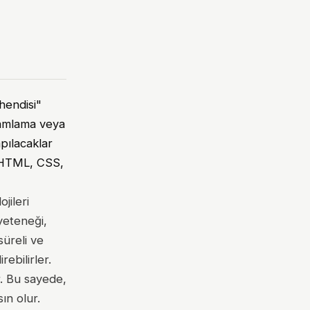
hendisi"
mamlama veya
apılacaklar
 (HTML, CSS,
jileri
yeteneği,
süreli ve
ebilirler.
r. Bu sayede,
ın olur.