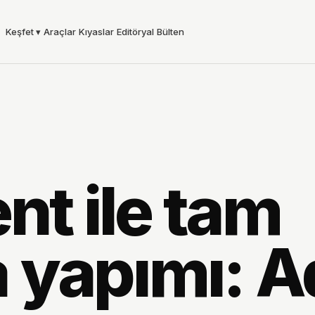
Keşfet
▾
Araçlar
Kıyaslar
Editöryal
Bülten
nt ile tam
 yapımı: A