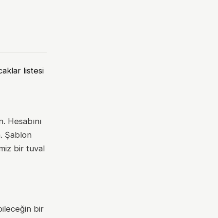
aklar listesi
in. Hesabını
a. Şablon
iz bir tuval
ileceğin bir