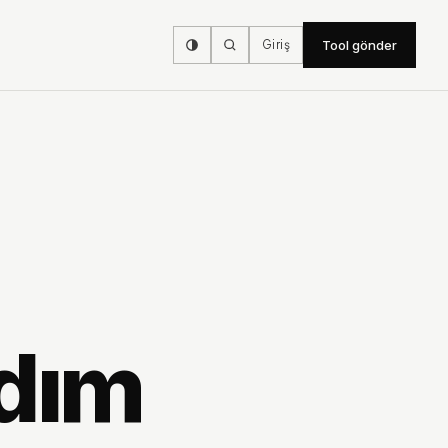
Giriş
Tool gönder
dım