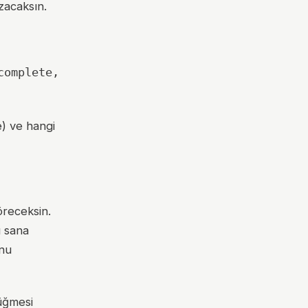
azacaksın.
complete,
e) ve hangi
receksin.
ı sana
unu
düğmesi