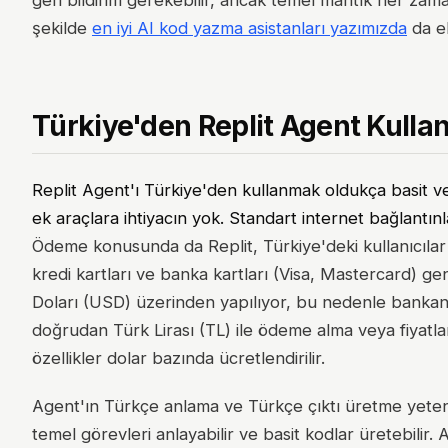
geri bildirim gerekebilir, ancak temel mantık her zama
şekilde
en iyi AI kod yazma asistanları yazımızda
da el
Türkiye'den Replit Agent Kull
Replit Agent'ı Türkiye'den kullanmak oldukça basit v
ek araçlara ihtiyacın yok. Standart internet bağlantınl
Ödeme konusunda da Replit, Türkiye'deki kullanıcılar 
kredi kartları ve banka kartları (Visa, Mastercard) g
Doları (USD) üzerinden yapılıyor, bu nedenle bankan g
doğrudan Türk Lirası (TL) ile ödeme alma veya fiyat
özellikler dolar bazında ücretlendirilir.
Agent'ın Türkçe anlama ve Türkçe çıktı üretme yeten
temel görevleri anlayabilir ve basit kodlar üretebilir.