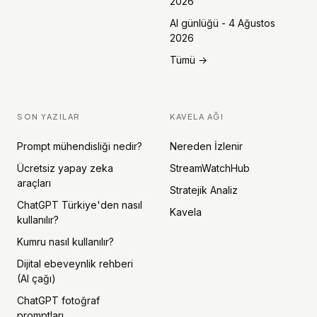
2026
AI günlüğü - 4 Ağustos
2026
Tümü →
SON YAZILAR
KAVELA AĞI
Prompt mühendisliği nedir?
Nereden İzlenir
Ücretsiz yapay zeka
StreamWatchHub
araçları
Stratejik Analiz
ChatGPT Türkiye'den nasıl
Kavela
kullanılır?
Kumru nasıl kullanılır?
Dijital ebeveynlik rehberi
(AI çağı)
ChatGPT fotoğraf
promptları